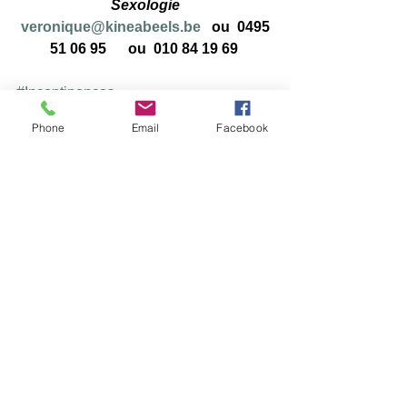
Sexologie
veronique@kineabeels.be
   ou  0495 
51 06 95      ou  010 84 19 69 
#Incontinences
#ExercicesAbdopérinée
#Postnatale
Phone
Email
Facebook
Rééducation Pelvi-Périnéale
Périnéologie
Voir tout
Posts récents