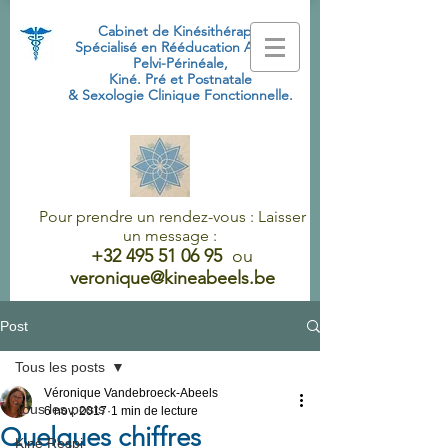
Cabinet de Kinésithérapie
Spécialisé
en Rééducation Abdo-
Pelvi-Périnéale,
Kiné. Pré et Postnatale
& Sexologie Clinique Fonctionnelle.
Pour prendre un rendez-vous : Laisser
un message :
+32 495 51 06 95
ou
veronique@kineabeels.be
Post
Tous les posts
Véronique Vandebroeck-Abeels
Tous les posts
6 nov. 2017
1 min de lecture
Quelques chiffres
Kiné Respi