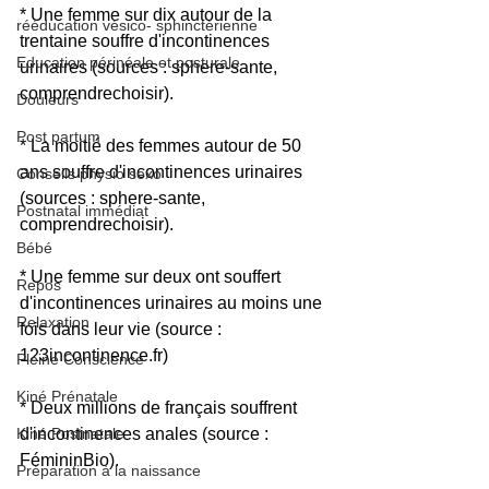
* Une femme sur dix autour de la 
rééducation vésico- sphinctérienne
trentaine souffre d'incontinences 
Education périnéale et posturale
urinaires (sources : sphere-sante, 
comprendrechoisir).
Douleurs
Post partum
* La moitié des femmes autour de 50 
ans souffre d'incontinences urinaires 
Conseils physio sexo
(sources : sphere-sante, 
Postnatal immédiat
comprendrechoisir).
Bébé
* Une femme sur deux ont souffert 
Repos
d'incontinences urinaires au moins une 
Relaxation
fois dans leur vie (source : 
123incontinence.fr)
Pleine Conscience
Kiné Prénatale
* Deux millions de français souffrent 
Kiné Postnatale
d'incontinences anales (source : 
FémininBio).
Préparation à la naissance