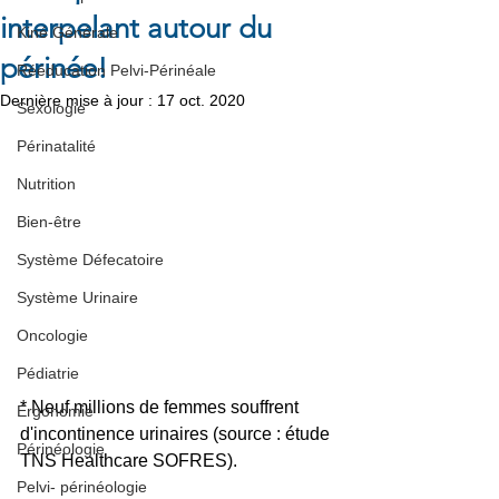
interpelant autour du
Kiné Générale
périnée!
Rééducation Pelvi-Périnéale
Dernière mise à jour :
17 oct. 2020
Sexologie
Périnatalité
Nutrition
Bien-être
Système Défecatoire
Système Urinaire
Oncologie
Pédiatrie
* Neuf millions de femmes souffrent 
Ergonomie
d'incontinence urinaires (source : étude 
Périnéologie
TNS Healthcare SOFRES).
Pelvi- périnéologie