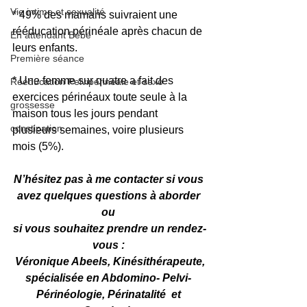
Vie intime et sexualité
* 49% des mamans suivraient une 
rééducation périnéale après chacun de 
En attendant Bébé
leurs enfants.
Première séance
* Une femme sur quatre a fait des 
Rééducation Pelvipérinéale et sexo
exercices périnéaux toute seule à la 
grossesse
maison tous les jours pendant 
constipation
plusieurs semaines, voire plusieurs 
mois (5%).
N’hésitez pas à me contacter si vous 
avez quelques questions à aborder 
ou 
si vous souhaitez prendre un rendez-
vous 
: 
Véronique Abeels, Kinésithérapeute,
spécialisée en Abdomino- Pelvi- 
Périnéologie, Périnatalité  et 