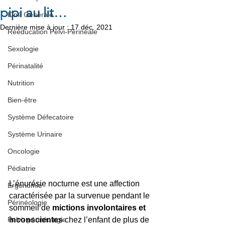
pipi au lit…
Kiné Générale
Dernière mise à jour :
17 déc. 2021
Rééducation Pelvi-Périnéale
Sexologie
Périnatalité
Nutrition
Bien-être
Système Défecatoire
Système Urinaire
Oncologie
Pédiatrie
L’énurésie nocturne est une affection 
Ergonomie
caractérisée par la survenue pendant le 
Périnéologie
sommeil de 
mictions involontaires et 
inconscientes 
chez l’enfant de plus de 
Pelvi- périnéologie