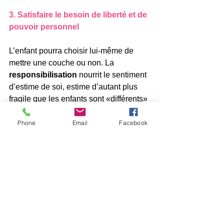
3. Satisfaire le besoin de liberté et de 
pouvoir personnel
L’enfant pourra choisir lui-même de 
mettre une couche ou non. La
responsibilisation
 nourrit le sentiment 
d’estime de soi, estime d’autant plus 
fragile que les enfants sont «différents» 
et peut-être sujets à moquerie. Il sera 
intéressant de responsabiliser l’ enfant 
Phone
Email
Facebook
en lui apprenant à changer les draps 
mouillés et les mettre à la machine seul.
4. Identifier les éventuelles sources 
de stress
Les réponses à certaines questions 
pourront donner des pistes sur les 