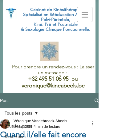
Cabinet de Kinésithérapie
Spécialisé
en Rééducation Abdo-
Pelvi-Périnéale,
Kiné. Pré et Postnatale
& Sexologie Clinique Fonctionnelle.
Pour prendre un rendez-vous : Laisser
un message :
+32 495 51 06 95
ou
veronique@kineabeels.be
Post
Tous les posts
Véronique Vandebroeck-Abeels
Tous les posts
9 mai 2019
4 min de lecture
Quand il/elle fait encore
Kiné Respi