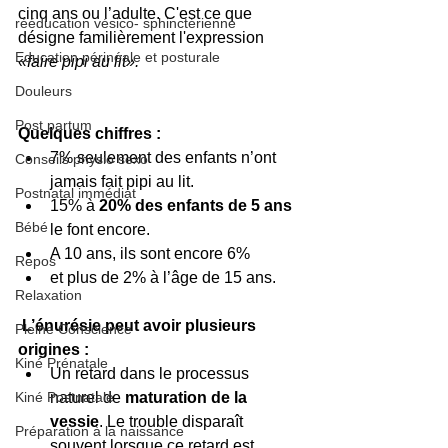
cinq ans ou l’adulte. C'est ce que 
rééducation vésico- sphinctérienne
désigne familièrement l'expression 
Education périnéale et posturale
«faire pipi au lit».
Douleurs
Post partum
Quelques chiffres :
7% seulement des enfants n’ont 
Conseils physio sexo
jamais fait pipi au lit.   
Postnatal immédiat
15% à 
20% des enfants de 5 ans
Bébé
le font encore.   
A 10 ans, ils sont encore 6%  
Repos
et plus de 2% à l’âge de 15 ans.  
Relaxation
 L’énurésie peut avoir plusieurs 
Pleine Conscience
origines :
Kiné Prénatale
Un retard dans le processus 
naturel de 
maturation de la 
Kiné Postnatale
vessie
. Le trouble disparaît 
Préparation à la naissance
souvent lorsque ce retard est 