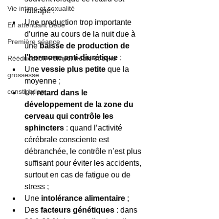
Vie intime et sexualité
rattrapé ;  
Une production trop importante 
En attendant Bébé
d’urine au cours de la nuit due à 
Première séance
une 
baisse de production de 
l’hormone anti-diurétique
 ;  
Rééducation Pelvipérinéale et sexo
Une 
vessie plus petite
 que la 
grossesse
moyenne ;  
constipation
Un 
retard dans le 
développement de la zone du 
cerveau qui contrôle les 
sphincters
 : quand l’activité 
cérébrale consciente est 
débranchée, le contrôle n’est plus 
suffisant pour éviter les accidents, 
surtout en cas de fatigue ou de 
stress ;  
Une 
intolérance alimentaire
 ;  
Des 
facteurs génétiques
 : dans 