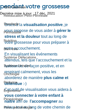
pendant votre grossesse
Kiné Générale
Dernière mise à jour :
17 déc. 2021
Rééducation Pelvi-Périnéale
Sexologie
Grace à la 
visualisation positive
, je 
vous propose de vous aider à 
gérer le 
Périnatalité
stress et la douleur
 tout au long de 
Nutrition
votre grossesse pour vous préparer à 
votre accouchement. 
Bien-être
En visualisant les événements 
Système Défecatoire
attendus, tels que l'accouchement et la 
Système Urinaire
naissance, de façon positive, et en 
respirant calmement, vous les 
Oncologie
aborderez de manière 
plus calme et 
Pédiatrie
détendue
 :-)  
Cet outil de visualisation vous aidera à 
Ergonomie
vous connecter à votre enfant à 
Périnéologie
naître
 afin de  
l’accompagner
 au 
mieux tout au long de votre chemin de 
Pelvi- périnéologie