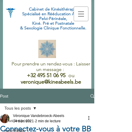
Cabinet de Kinésithérapie
Spécialisé
en Rééducation Abdo-
Pelvi-Périnéale,
Kiné. Pré et Postnatale
& Sexologie Clinique Fonctionnelle.
Pour prendre un rendez-vous : Laisser
un message :
+32 495 51 06 95
ou
veronique@kineabeels.be
Post
Tous les posts
Véronique Vandebroeck-Abeels
Tous les posts
14 déc. 2021
2 min de lecture
Connectez-vous à votre BB
Kiné Respi