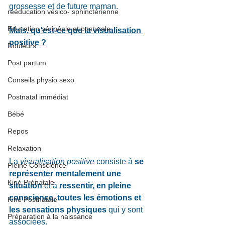
grossesse et de future maman. 
rééducation vésico- sphinctérienne
Education périnéale et posturale
Mais, qu'est-ce que la visualisation 
positive ?
Douleurs
Post partum
Conseils physio sexo
Postnatal immédiat
Bébé
Repos
Relaxation
La 
visualisation positive
 consiste à 
se 
Pleine Conscience
représenter mentalement une 
Kiné Prénatale
situation
 et à 
ressentir, en pleine 
conscience, toutes les émotions et 
Kiné Postnatale
les sensations physiques 
qui y sont 
Préparation à la naissance
associées. 