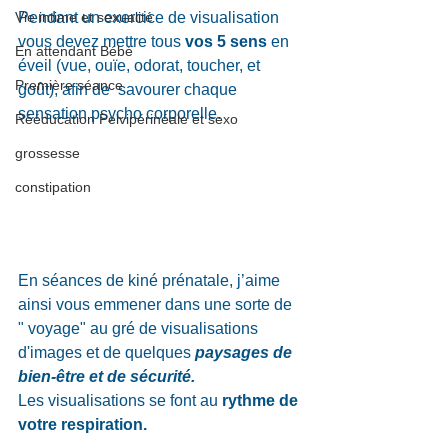
Pendant un exercice de visualisation 
Vie intime et sexualité
vous devez mettre tous 
vos 5 sens
 en 
En attendant Bébé
éveil (vue, ouïe, odorat, toucher, et 
Première séance
goût), afin de  savourer chaque 
sensation psycho corporelle.
Rééducation Pelvipérinéale et sexo
grossesse
constipation
En séances de kiné prénatale, j’aime 
ainsi vous emmener dans une sorte de 
" voyage" au gré de visualisations 
d'images et de quelques 
paysages de 
bien-être et de sécurité. 
Les visualisations se font au 
rythme de 
votre respiration.