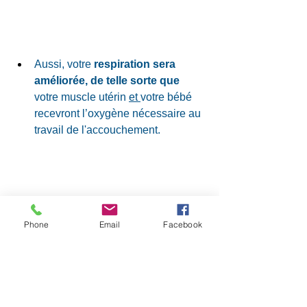
Aussi, votre 
respiration sera 
améliorée, de telle sorte que
votre muscle utérin 
et 
votre bébé 
recevront l’oxygène nécessaire au 
travail de l'accouchement.
Phone
Email
Facebook
N'hésitez pas à me contacter pour 
prendre un premier rendez- vous: