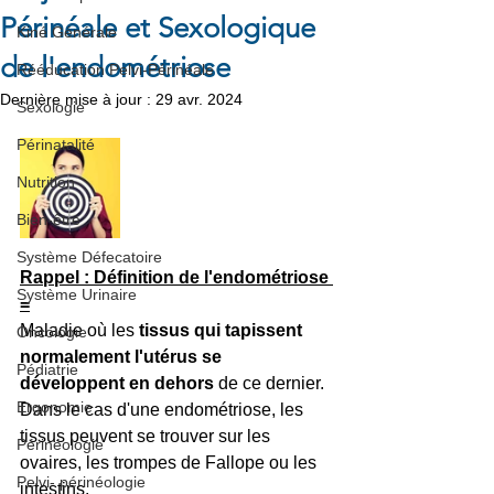
Périnéale et Sexologique
Kiné Générale
de l'endométriose
Rééducation Pelvi-Périnéale
Dernière mise à jour :
29 avr. 2024
Sexologie
Périnatalité
Nutrition
Bien-être
Système Défecatoire
Rappel : Définition de l'endométriose 
Système Urinaire
=
Maladie où les 
tissus qui tapissent 
Oncologie
normalement l'utérus se 
Pédiatrie
développent en dehors 
de ce dernier. 
Ergonomie
Dans le cas d'une endométriose, les 
tissus peuvent se trouver sur les 
Périnéologie
ovaires, les trompes de Fallope ou les 
Pelvi- périnéologie
intestins.