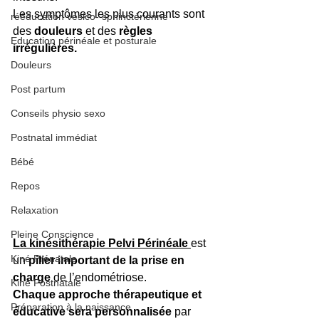
Les symptômes les plus courants sont 
rééducation vésico- sphinctérienne
des 
douleurs 
et des 
règles 
Education périnéale et posturale
irrégulières.
Douleurs
Post partum
Conseils physio sexo
Postnatal immédiat
Bébé
Repos
Relaxation
Pleine Conscience
La
kinésithérapie Pelvi Périnéale 
est 
Kiné Prénatale
un 
pilier important de la prise en 
charge
 de l’endométriose.
Kiné Postnatale
Chaque approche thérapeutique et 
Préparation à la naissance
éducative sera personnalisée
 par 