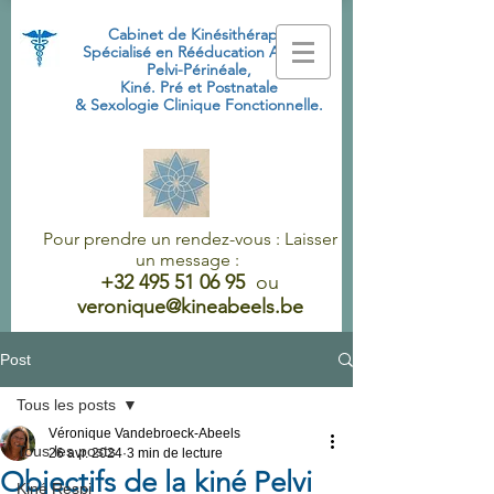
Cabinet de Kinésithérapie
Spécialisé
en Rééducation Abdo-
Pelvi-Périnéale,
Kiné. Pré et Postnatale
& Sexologie Clinique Fonctionnelle.
Pour prendre un rendez-vous : Laisser
un message :
+32 495 51 06 95
ou
veronique@kineabeels.be
Post
Tous les posts
Véronique Vandebroeck-Abeels
Tous les posts
26 avr. 2024
3 min de lecture
Objectifs de la kiné Pelvi
Kiné Respi