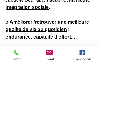
intégration sociale
.
o 
Améliorer /retrouver une meilleure 
qualité de vie au quotidien
 : 
endurance, capacité d'effort,… 
o 
Encourager la reprise d’activités 
physiques et le sport  afin d’être plus 
Phone
Email
Facebook
actif physiquement 
: pour assouplir 
les adhérences, conserver une bonne 
mobilité du bassin et
 reprendre 
contact avec le corps. 
En effet, 
généralement, l’endométriose est une 
maladie qui touche des personnes au 
profil actif. Ainsi, la prescription de 
séances de kiné permet à la patiente 
de s’octroyer 30 minutes par semaine, 
de prendre une pause, de pouvoir se 