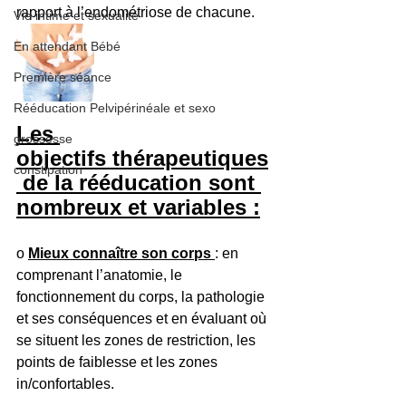
rapport à l’endométriose de chacune.
Vie intime et sexualité
En attendant Bébé
Première séance
Rééducation Pelvipérinéale et sexo
Les 
grossesse
objectifs thérapeutiques
constipation
 de la rééducation sont 
nombreux et variables :
o 
Mieux connaître son corps 
: en 
comprenant l’anatomie, le 
fonctionnement du corps, la pathologie 
et ses conséquences et en évaluant où 
se situent les zones de restriction, les 
points de faiblesse et les zones 
in/confortables.