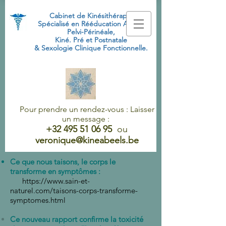
Cabinet de Kinésithérapie
Spécialisé
en Rééducation Abdo-
Pelvi-Périnéale,
Kiné. Pré et Postnatale
& Sexologie Clinique Fonctionnelle.
Pour prendre un rendez-vous : Laisser
un message :
+32 495 51 06 95
ou
veronique@kineabeels.be
Ce que nous taisons, le corps le
transforme en symptômes :
https://www.sain-et-
naturel.com/taisons-corps-transforme-
symptomes.html
Ce nouveau rapport confirme la toxicité