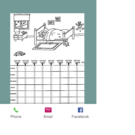
Phone
Email
Facebook