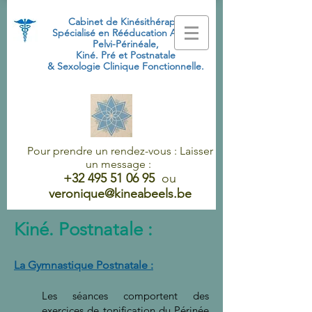
Cabinet de Kinésithérapie
Spécialisé
en Rééducation Abdo-
Pelvi-Périnéale,
Kiné. Pré et Postnatale
& Sexologie Clinique Fonctionnelle.
Pour prendre un rendez-vous : Laisser
un message :
+32 495 51 06 95
ou
veronique@kineabeels.be
Kiné. Postnatale :
La Gymnastique Postnatale :
Les séances comportent des
exercices de tonification du Périnée