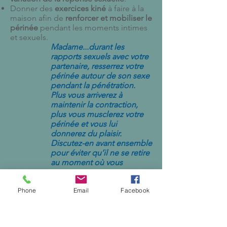
Donner des
exercices kiné
à faire à la
maison afin de
renforcer et mobiliser le
périnée
pendant les moments intimes
et sexuels.
Madame...durant les
rapports sexuels avec votre
partenaire, resserrez votre
périnée autour de son sexe
pendant la pénétration.
Plus vous arriverez à
maintenir la contraction,
plus vous musclerez votre
périnée et vous lui
donnerez du plaisir.
Discutez-en avant ensemble
pour éviter qu’il ne se retire
au moment où vous
contractez.
L’exercice doit se faire à
Phone
Email
Facebook
deux !
Expliquer l’
aspect psychosexuel
et la
variation du désir
selon les 3 trimestres
de la grossesse.