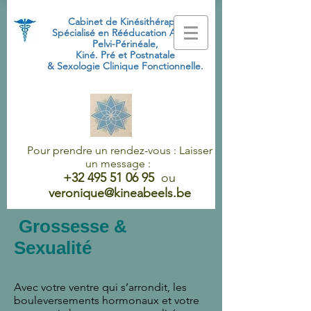
Cabinet de Kinésithérapie
Spécialisé
en Rééducation Abdo-
Pelvi-Périnéale,
Kiné. Pré et Postnatale
& Sexologie Clinique Fonctionnelle.
Pour prendre un rendez-vous : Laisser
un message :
+32 495 51 06 95
ou
veronique@kineabeels.be
Grossesse &
Sexualité
Avec votre ventre qui s’arrondit, les
bouleversements hormonaux et votre