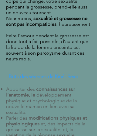
corps qui change, votre sexualité
pendant la grossesse, prend-elle aussi
un nouveau tournant.
Néanmoins,
sexualité et grossesse ne
sont pas incompatibles
, heureusement
!
Faire l’amour pendant la grossesse est
donc tout à fait possible, d’autant que
la libido de la femme enceinte est
souvent à son paroxysme durant ces
neufs mois.
Buts des séances de Kiné-
Sexo:
Apporter des
connaissances sur
l’anatomie, le
développement
physique et psychologique de la
nouvelle maman en lien avec sa
sexualité.
Parler des
modifications physiques et
physiologiques
et, des Impacts de la
grossesse sur la sexualité, et, la
variation de la réponse sexuelle
.