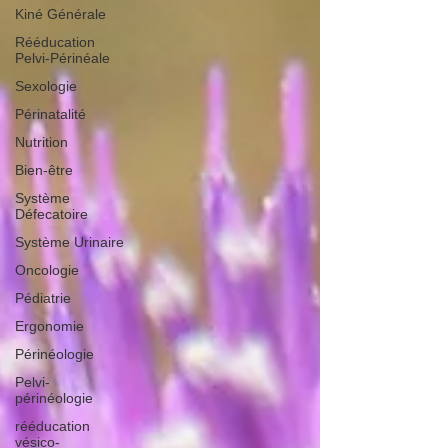
Kiné Générale
Rééducation
Pelvi-Périnéale
Sexologie
Périnatalité
Nutrition
Bien-être
Système
Défecatoire
Système Urinaire
Oncologie
Pédiatrie
Ergonomie
Périnéologie
Pelvi-
périnéologie
rééducation
vésico-