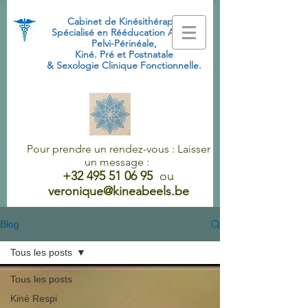
Cabinet de Kinésithérapie
Spécialisé
en Rééducation Abdo-
Pelvi-Périnéale,
Kiné. Pré et Postnatale
& Sexologie Clinique Fonctionnelle.
Pour prendre un rendez-vous : Laisser
un message :
+32 495 51 06 95
ou
veronique@kineabeels.be
Blog
Tous les posts
Tous les posts
Kiné Respi