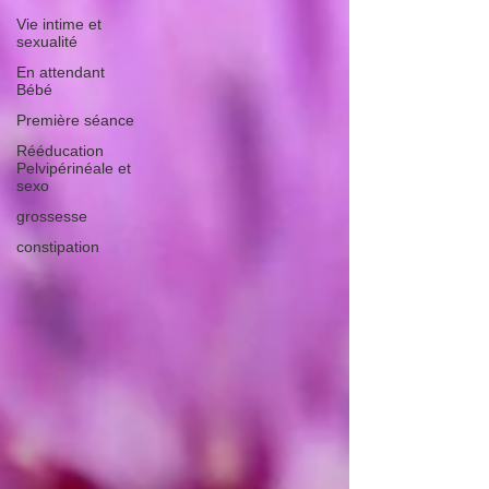
Vie intime et
sexualité
En attendant
Bébé
Première séance
Rééducation
Pelvipérinéale et
sexo
grossesse
constipation