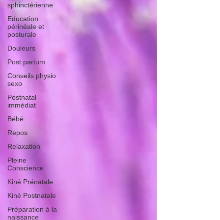
sphinctérienne
Education
périnéale et
posturale
Douleurs
Post partum
Conseils physio
sexo
Postnatal
immédiat
Bébé
Repos
Relaxation
Pleine
Conscience
Kiné Prénatale
Kiné Postnatale
Préparation à la
naissance