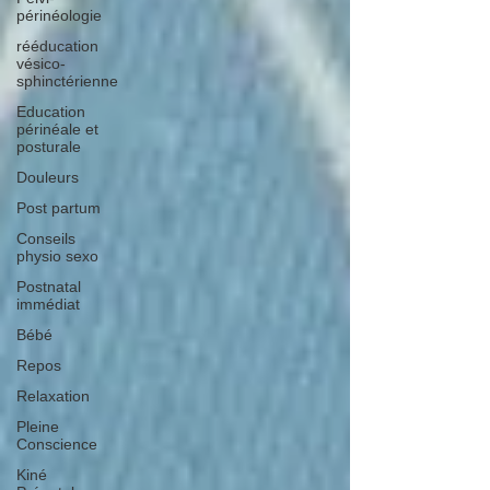
périnéologie
rééducation
vésico-
sphinctérienne
Education
périnéale et
posturale
Douleurs
Post partum
Conseils
physio sexo
Postnatal
immédiat
Bébé
Repos
Relaxation
Pleine
Conscience
Kiné