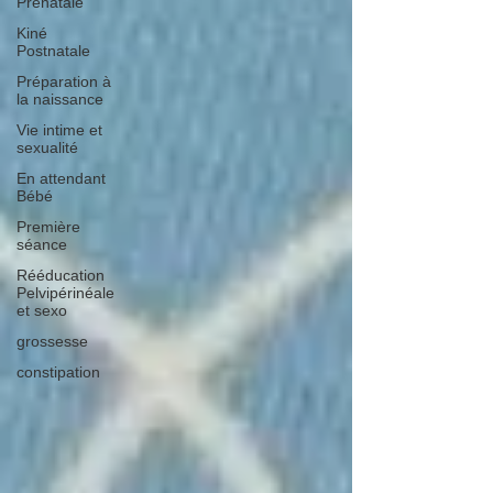
Prénatale
Kiné
Postnatale
Préparation à
la naissance
Vie intime et
sexualité
En attendant
Bébé
Première
séance
Rééducation
Pelvipérinéale
et sexo
grossesse
constipation