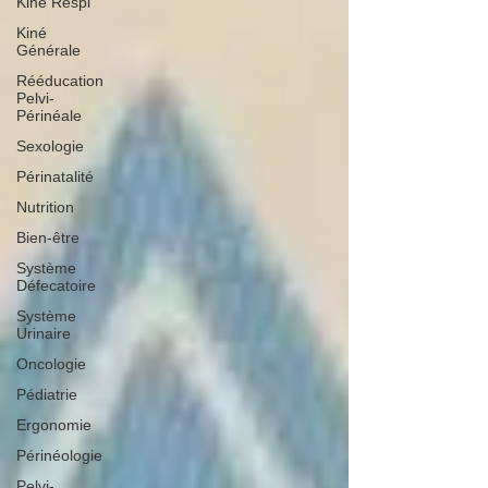
Kiné Respi
Kiné
Générale
Rééducation
Pelvi-
Périnéale
Sexologie
Périnatalité
Nutrition
Bien-être
Système
Défecatoire
Système
Urinaire
Oncologie
Pédiatrie
Ergonomie
Périnéologie
Pelvi-