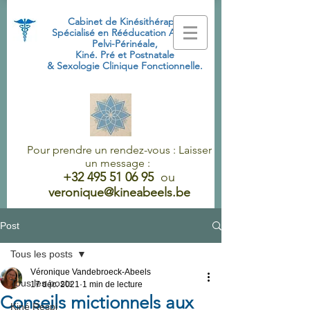
Cabinet de Kinésithérapie
Spécialisé
en Rééducation Abdo-
Pelvi-Périnéale,
Kiné. Pré et Postnatale
& Sexologie Clinique Fonctionnelle.
Pour prendre un rendez-vous : Laisser
un message :
+32 495 51 06 95
ou
veronique@kineabeels.be
Post
Tous les posts
Véronique Vandebroeck-Abeels
Tous les posts
17 déc. 2021
1 min de lecture
Conseils mictionnels aux
Kiné Respi