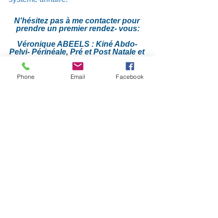
N'hésitez pas à me contacter pour 
prendre un premier rendez- vous:
Véronique ABEELS : Kiné Abdo- 
Pelvi- Périnéale, Pré et Post Natale et 
Sexologie 
0032 495 510695    
Phone
Email
Facebook
veronique@kineabeels.be
qualité de vie
kiné spécialisée
conseils mictionnels
appareil urinaire
mictions
marchepieds
position wc
règles comportementales
non au pipi stop
horaire mictionnel
se relaxer
prendre le temps
respirer
s'hydrater
assez
vider la vessie
s'essyuer correctement
se laver les mains
ne pas se retenir d'uriner
ne pas forcer la miction