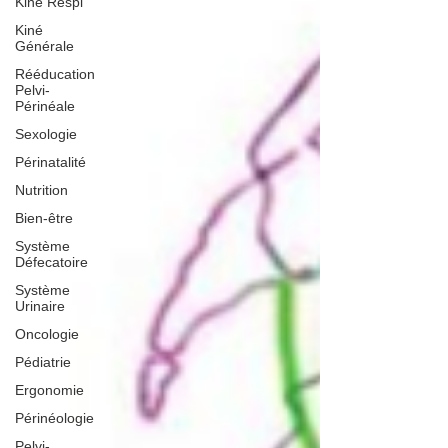
Kiné Respi
Kiné
Générale
Rééducation
Pelvi-
Périnéale
Sexologie
Périnatalité
Nutrition
Bien-être
Système
Défecatoire
Système
Urinaire
Oncologie
Pédiatrie
Ergonomie
Périnéologie
Pelvi-