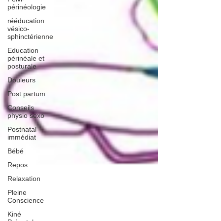
périnéologie
rééducation
vésico-
sphinctérienne
Education
périnéale et
posturale
Douleurs
Post partum
Conseils
physio sexo
Postnatal
immédiat
Bébé
Repos
Relaxation
Pleine
Conscience
Kiné