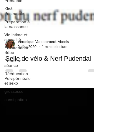
Prénatale
Kiné
Postnatale
Préparation à
la naissance
Vie intime et
sexualité
En attendant
Bébé
Véronique Vandebroeck-Abeels
9 déc. 2020
1 min de lecture
Première
séance
Selle de vélo & Nerf Pudendal
Rééducation
Pelvipérinéale
et sexo
grossesse
constipation