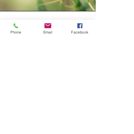
Phone
Email
Facebook
Véronique Vandebroeck-Abeels
6 sept. 2024
2 min de lecture
La rééducation des douleurs
intimes féminines