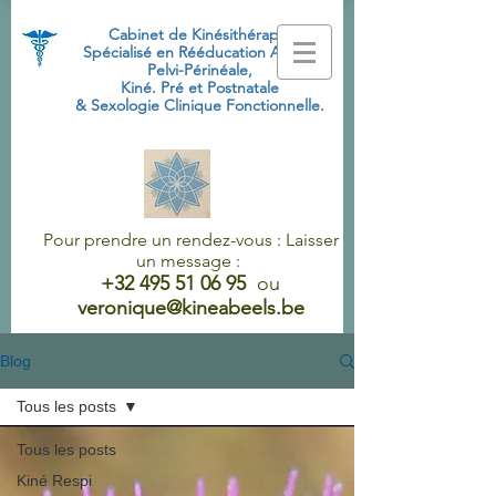
Cabinet de Kinésithérapie
Spécialisé
en Rééducation Abdo-
Pelvi-Périnéale,
Kiné. Pré et Postnatale
& Sexologie Clinique Fonctionnelle.
Pour prendre un rendez-vous : Laisser
un message :
+32 495 51 06 95
ou
veronique@kineabeels.be
Blog
Tous les posts
Tous les posts
Kiné Respi