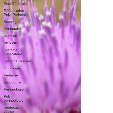
Kiné Générale
Rééducation
Pelvi-Périnéale
Sexologie
Périnatalité
Nutrition
Bien-être
Système
Défecatoire
Système Urinaire
Oncologie
Pédiatrie
Ergonomie
Périnéologie
Pelvi-
périnéologie
rééducation
vésico-