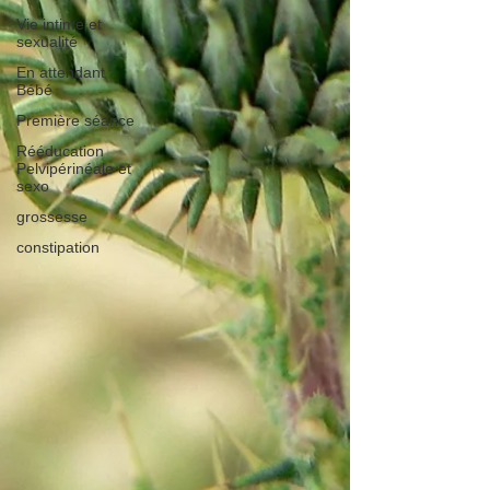
Vie intime et
sexualité
En attendant
Bébé
Première séance
Rééducation
Pelvipérinéale et
sexo
grossesse
constipation