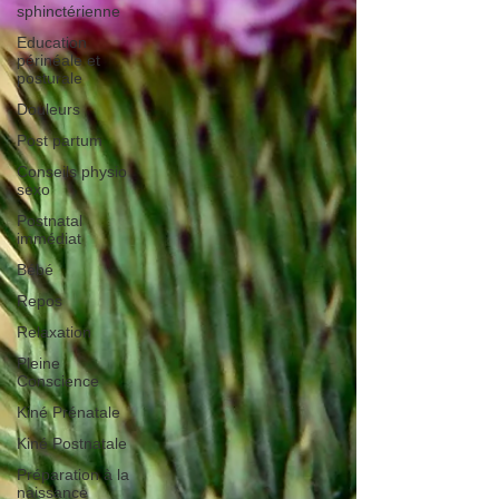
sphinctérienne
Education
périnéale et
posturale
Douleurs
Post partum
Conseils physio
sexo
Postnatal
immédiat
Bébé
Repos
Relaxation
Pleine
Conscience
Kiné Prénatale
Kiné Postnatale
Préparation à la
naissance