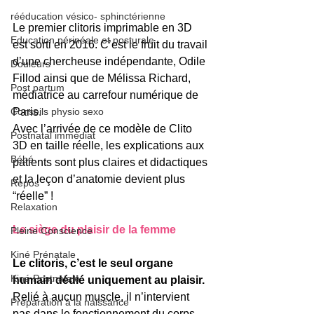
rééducation vésico- sphinctérienne
Le premier clitoris imprimable en 3D 
Education périnéale et posturale
est sorti en 2016. C’est le fruit du travail 
d’une chercheuse indépendante, Odile 
Douleurs
Fillod ainsi que de Mélissa Richard, 
Post partum
médiatrice au carrefour numérique de 
Paris.
Conseils physio sexo
Avec l’arrivée de ce modèle de Clito 
Postnatal immédiat
3D en taille réelle, les explications aux 
Bébé
patients sont plus claires et didactiques 
et la leçon d’anatomie devient plus 
Repos
“réelle” !
Relaxation
Le siège du plaisir de la femme
Pleine Conscience
Kiné Prénatale
Le clitoris, c’est le seul organe 
Kiné Postnatale
humain dédié uniquement au plaisir.
Relié à aucun muscle, il n’intervient 
Préparation à la naissance
pas dans le fonctionnement du corps 