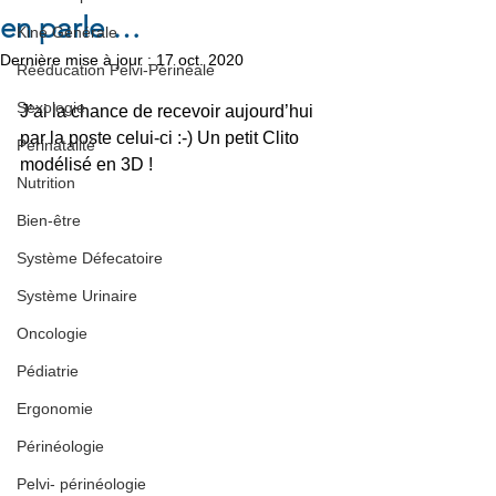
en parle …
Kiné Générale
Dernière mise à jour :
17 oct. 2020
Rééducation Pelvi-Périnéale
Sexologie
J’ai la chance de recevoir aujourd’hui 
par la poste celui-ci :-) Un petit Clito 
Périnatalité
modélisé en 3D !
Nutrition
Bien-être
Système Défecatoire
Système Urinaire
Oncologie
Pédiatrie
Ergonomie
Périnéologie
Pelvi- périnéologie