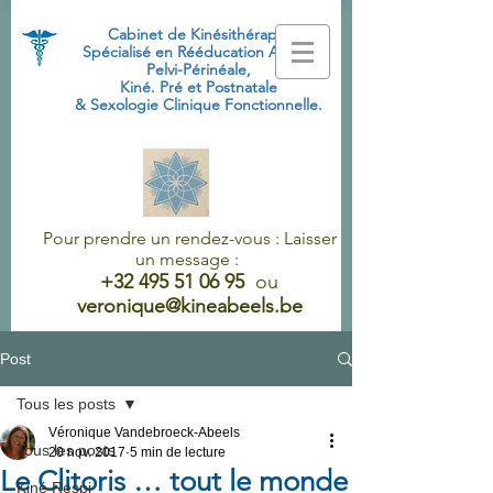
Cabinet de Kinésithérapie
Spécialisé
en Rééducation Abdo-
Pelvi-Périnéale,
Kiné. Pré et Postnatale
& Sexologie Clinique Fonctionnelle.
Pour prendre un rendez-vous : Laisser
un message :
+32 495 51 06 95
ou
veronique@kineabeels.be
Post
Tous les posts
Véronique Vandebroeck-Abeels
Tous les posts
20 nov. 2017
5 min de lecture
Le Clitoris … tout le monde
Kiné Respi