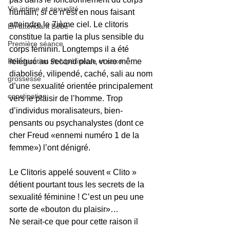
Vie intime et sexualité
humain, si ce n’est en nous faisant 
atteindre le 7ième ciel. Le clitoris 
En attendant Bébé
constitue la partie la plus sensible du 
Première séance
corps féminin. Longtemps il a été 
relégué au second plan, voire même 
Rééducation Pelvipérinéale et sexo
diabolisé, vilipendé, caché, sali au nom 
grossesse
d’une sexualité orientée principalement 
constipation
vers le plaisir de l’homme. Trop 
d’individus moralisateurs, bien-
pensants ou psychanalystes (dont ce 
cher Freud «ennemi numéro 1 de la 
femme») l’ont dénigré.
Le Clitoris appelé souvent « Clito » 
détient pourtant tous les secrets de la 
sexualité féminine ! C’est un peu une 
sorte de «bouton du plaisir»…
Ne serait-ce que pour cette raison il 