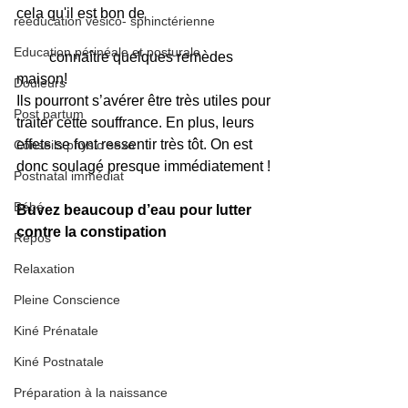
cela qu'il est bon de 
rééducation vésico- sphinctérienne
Education périnéale et posturale
         connaître quelques remèdes 
maison!
Douleurs
Ils pourront s’avérer être très utiles pour 
Post partum
traiter cette souffrance. En plus, leurs 
effets se font ressentir très tôt. On est 
Conseils physio sexo
donc soulagé presque immédiatement !
Postnatal immédiat
Bébé
Buvez beaucoup d’eau pour lutter 
contre la constipation
Repos
Relaxation
Pleine Conscience
Kiné Prénatale
Kiné Postnatale
Préparation à la naissance