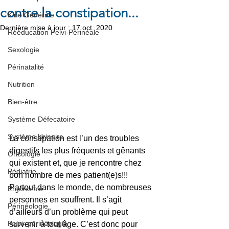
contre la constipation...
Kiné Générale
Dernière mise à jour :
17 oct. 2020
Rééducation Pelvi-Périnéale
Sexologie
Périnatalité
Nutrition
Bien-être
Système Défecatoire
Système Urinaire
La constipation est l’un des troubles 
digestifs les plus fréquents et gênants 
Oncologie
qui existent et, que je rencontre chez 
Pédiatrie
bon nombre de mes patient(e)s!!! 
Partout dans le monde, de nombreuses 
Ergonomie
personnes en souffrent. Il s’agit 
Périnéologie
d’ailleurs d’un problème qui peut 
Pelvi- périnéologie
survenir à tout âge. C’est donc pour 