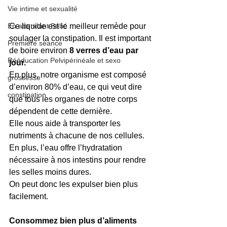
Vie intime et sexualité
En attendant Bébé
Ce liquide est le meilleur remède pour 
soulager la constipation. Il est important 
Première séance
de boire environ 
8 verres d’eau par 
Rééducation Pelvipérinéale et sexo
jour. 
En plus, notre organisme est composé 
grossesse
d’environ 80% d’eau, ce qui veut dire 
constipation
que tous les organes de notre corps 
dépendent de cette dernière. 
Elle nous aide à transporter les 
nutriments à chacune de nos cellules. 
En plus, l’eau offre l’hydratation 
nécessaire à nos intestins pour rendre 
les selles moins dures. 
On peut donc les expulser bien plus 
facilement.
Consommez bien plus d’aliments 