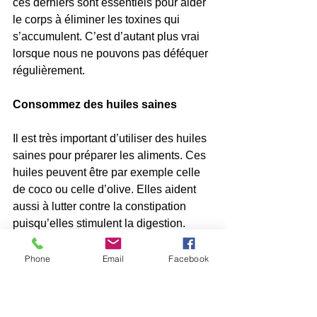
ces derniers sont essentiels pour aider 
le corps à éliminer les toxines qui 
s’accumulent. C’est d’autant plus vrai 
lorsque nous ne pouvons pas déféquer 
régulièrement.
Consommez des huiles saines
Il est très important d’utiliser des huiles 
saines pour préparer les aliments. Ces 
huiles peuvent être par exemple celle 
de coco ou celle d’olive. Elles aident 
aussi à lutter contre la constipation 
puisqu’elles stimulent la digestion. 
Elles nous offrent un soulagement 
efficace face aux flatulences et autres 
Phone
Email
Facebook
inconvénients qui se présentent 
lorsqu’on souffre de ce problème.