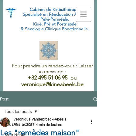
Cabinet de Kinésithérapie
Spécialisé
en Rééducation Abdo-
Pelvi-Périnéale,
Kiné. Pré et Postnatale
& Sexologie Clinique Fonctionnelle.
Pour prendre un rendez-vous : Laisser
un message :
+32 495 51 06 95
ou
veronique@kineabeels.be
Post
Tous les posts
Véronique Vandebroeck-Abeels
Tous les posts
30 nov. 2017
4 min de lecture
Les "remèdes maison"
Kiné Respi