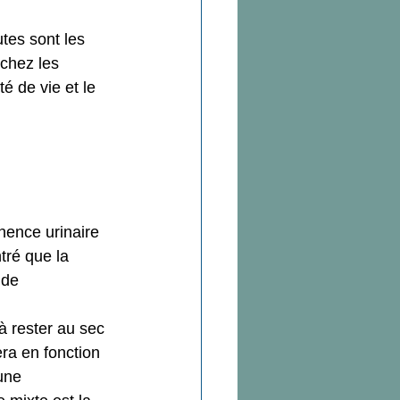
tes sont les 
chez les 
é de vie et le 
nence urinaire 
tré que la 
 de 
à rester au sec 
era en fonction 
une 