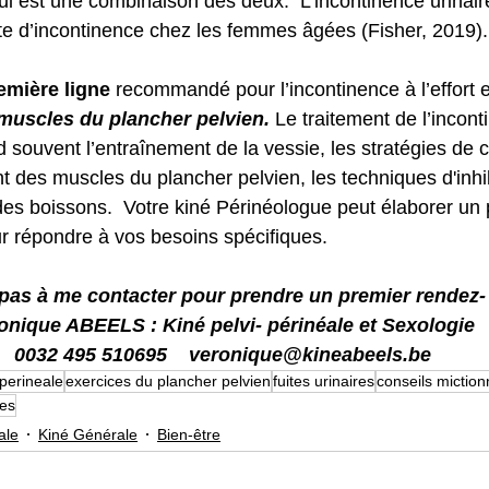
ui est une combinaison des deux.  L’incontinence urinaire
te d’incontinence chez les femmes âgées (Fisher, 2019).
emière ligne
 recommandé pour l’incontinence à l’effort e
muscles du plancher pelvien.
 Le traitement de l’incont
souvent l’entraînement de la vessie, les stratégies de c
t des muscles du plancher pelvien, les techniques d'inhi
 des boissons.  Votre kiné Périnéologue peut élaborer un 
r répondre à vos besoins spécifiques.
z pas à me contacter pour prendre un premier rendez-
onique ABEELS : Kiné pelvi- périnéale et Sexologie 
0032 495 510695    veronique@kineabeels.be
iperineale
exercices du plancher pelvien
fuites urinaires
conseils miction
es
ale
Kiné Générale
Bien-être