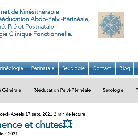
net de Kinésithérapie
éducation Abdo-Pelvi-Périnéale,
né. Pré et Postnatale
ie Clinique Fonctionnelle.
rinéologie
Périnatale
Sexologie
Contact
Blog
é Générale
Rééducation Pelvi-Périnéale
Sexologie
P
oeck-Abeels
17 sept. 2021
2 min de lecture
re
Système Urinaire
Oncologie
Pédiatrie
Ergo
nence et chutes💥
déc. 2021