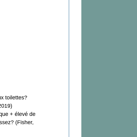
Douleurs
ion
 intime et sexualité
 toilettes?  
2019)  
sque + élevé de 
ssez? (Fisher, 