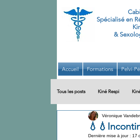
Cabi
Spécialisé
en Ré
Ki
& Sexolog
Accueil
Formations
Pelvi-Pé
Tous les posts
Kiné Respi
Kin
Véronique Vandebr
Bien-être
Système Défecatoi
💧💧Inconti
Dernière mise à jour :
17 