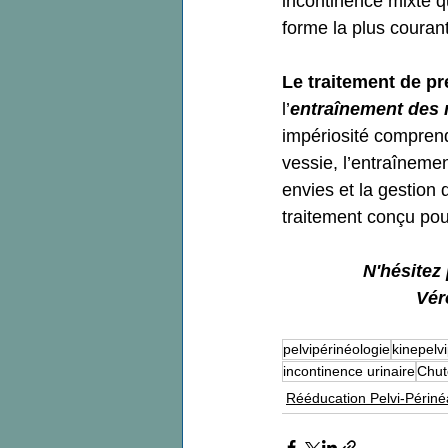
incontinence mixte q
forme la plus couran
Le traitement de pr
l’
entraînement des 
impériosité comprend 
vessie, l’entraînemen
envies et la gestion
traitement conçu pou
 N'hésite
Vér
pelvipérinéologie
kinepelv
incontinence urinaire
Chut
Rééducation Pelvi-Périné