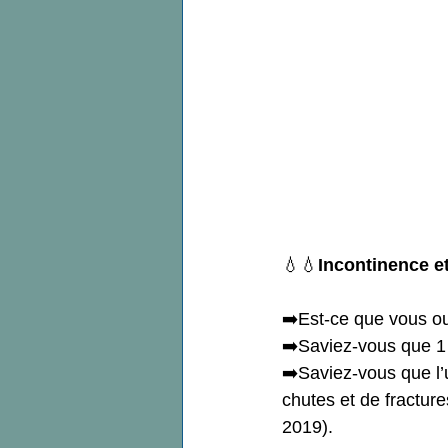
Pelvi- périnéologie
rééducat
Post partum
Conseils physio
Pleine Conscience
Kiné Prén
En attendant Bébé
Première
💧💧
Incontinence e
➡️Est-ce que vous ou
➡️Saviez-vous que 1 f
➡️Saviez-vous que l’
chutes et de fractur
2019). 