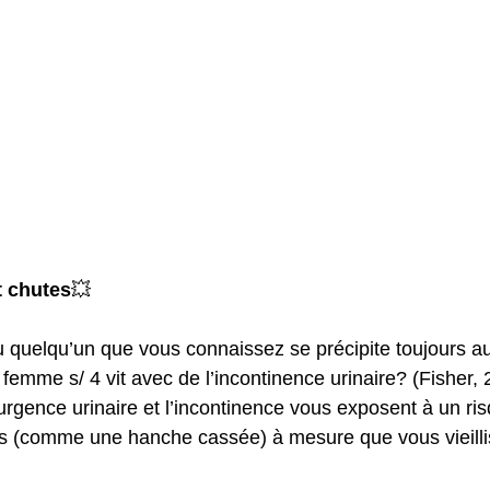
ion vésico- sphinctérienne
Education périnéale et posturale
 sexo
Postnatal immédiat
Bébé
Repos
Relaxat
atale
Kiné Postnatale
Préparation à la naissance
Vie
 séance
t chutes
💥 
 quelqu’un que vous connaissez se précipite toujours aux
emme s/ 4 vit avec de l’incontinence urinaire? (Fisher, 
urgence urinaire et l’incontinence vous exposent à un ri
es (comme une hanche cassée) à mesure que vous vieilli