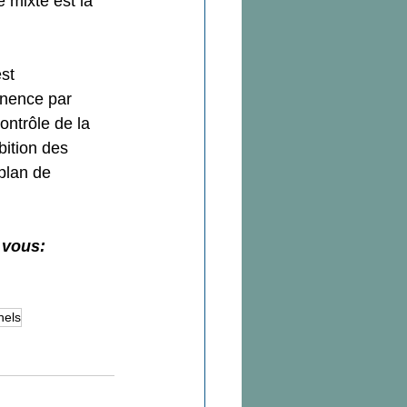
 mixte est la 
st 
inence par 
ontrôle de la 
bition des 
plan de 
 vous:
nels