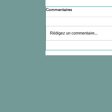
Commentaires
Rédigez un commentaire...
🚻 Le syndrome de la «clef
dans la serrure» (appelé aussi
"Syndrome du paillasson" ou
"syndrome de la porte de
garage") (< hyperactivité
vésicale)