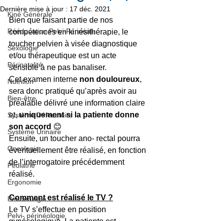
Dernière mise à jour :
17 déc. 2021
Kiné Générale
Bien que faisant partie de nos 
Rééducation Pelvi-Périnéale
compétences en kinésithérapie, le 
toucher pelvien à visée diagnostique 
Sexologie
et/ou thérapeutique est un acte 
Périnatalité
sensible à ne pas banaliser.
Cet examen interne 
non douloureux
, 
Nutrition
sera donc pratiqué qu’après avoir au 
Bien-être
préalable délivré une information claire 
et, 
uniquement si la patiente donne 
Système Défecatoire
son accord
 😊
Système Urinaire
Ensuite, un toucher ano- rectal pourra 
Oncologie
éventuellement être réalisé, en fonction 
de l’interrogatoire précédemment 
Pédiatrie
réalisé.
Ergonomie
Comment est réalisé le TV ?
Périnéologie
Le TV s’effectue en position 
Pelvi- périnéologie