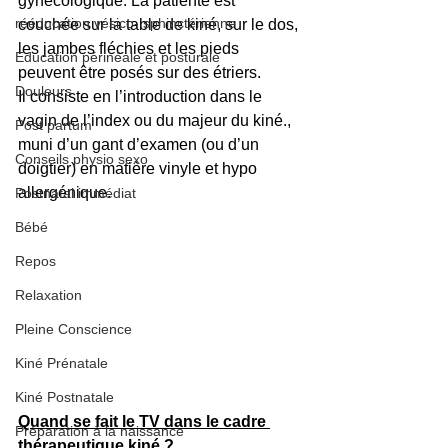
gynécologique. La patiente est 
rééducation vésico- sphinctérienne
couchée sur la table de kiné, sur le dos, 
les jambes fléchies et les pieds 
Education périnéale et posturale
peuvent être posés sur des étriers.
Douleurs
Il consiste en l’introduction dans le 
vagin de l’index ou du majeur du kiné., 
Post partum
muni d’un gant d’examen (ou d’un 
Conseils physio sexo
doigtier) en matière vinyle et hypo 
allergénique.
Postnatal immédiat
Bébé
Repos
Relaxation
Pleine Conscience
Kiné Prénatale
Kiné Postnatale
Quand se fait le TV dans le cadre 
Préparation à la naissance
thérapeutique kiné ?