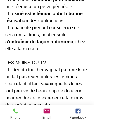
une rééducation pelvi- périnéale. 
· La 
kiné est « témoin » de la bonne 
réalisation 
des contractions. 
· La patiente prenant conscience de 
ses contractions, peut ensuite 
s’entraîner de façon autonome, 
chez 
elle à la maison.
LES MOINS DU TV :
· L’idée du toucher vaginal par une kiné 
ne fait pas rêver toutes les femmes. 
Ceci étant, il faut savoir que les kinés 
font preuve de beaucoup de douceur 
pour rendre cette expérience la moins 
désagréable possible.
· La pudeur et/ou la gêne d’un examen 
Phone
Email
Facebook
interne, les antécédents personnels ou 
traumas…