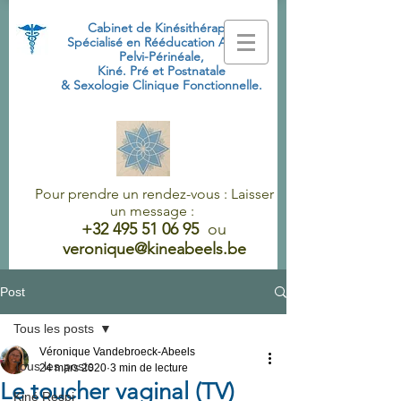
Cabinet de Kinésithérapie
Spécialisé
en Rééducation Abdo-
Pelvi-Périnéale,
Kiné. Pré et Postnatale
& Sexologie Clinique Fonctionnelle.
Pour prendre un rendez-vous : Laisser
un message :
+32 495 51 06 95
ou
veronique@kineabeels.be
Post
Tous les posts
Véronique Vandebroeck-Abeels
Tous les posts
24 mars 2020
3 min de lecture
Le toucher vaginal (TV)
Kiné Respi