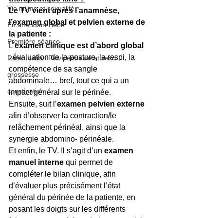
Vie intime et sexualité
Le TV vient après l’anamnèse, 
l’examen global et pelvien externe de 
En attendant Bébé
la patiente : 
Première séance
L’
examen clinique est d’abord global 
: évaluation de la posture, la respi, la 
Rééducation Pelvipérinéale et sexo
compétence de sa sangle 
grossesse
abdominale… bref, tout ce qui a un 
constipation
impact général sur le périnée. 
Ensuite, suit l’
examen pelvien externe
afin d’observer la contraction/le 
relâchement périnéal, ainsi que la 
synergie abdomino- périnéale. 
Et enfin, le TV. Il s’agit d’un 
examen 
manuel interne
 qui permet de 
compléter le bilan clinique, afin 
d’évaluer plus précisément l’état 
général du périnée de la patiente, en 
posant les doigts sur les différents 