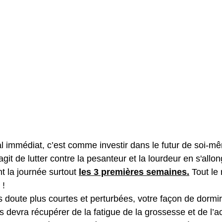
ion vésico- sphinctérienne
Education périnéale et posturale
 sexo
Postnatal immédiat
Bébé
Repos
Relaxat
atale
Kiné Postnatale
Préparation à la naissance
Vie
 séance
l immédiat, c’est comme investir dans le futur de soi-m
s’agit de lutter contre la pesanteur et la lourdeur en s'allo
 la journée surtout 
les 3 premières semaines.
 Tout le
!  
s doute plus courtes et perturbées, votre façon de dormir
ps devra récupérer de la fatigue de la grossesse et de l