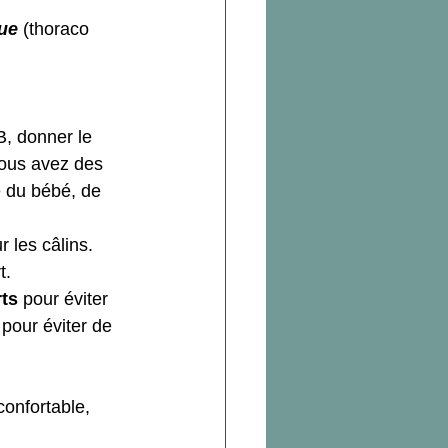
ue
 (thoraco 
B, donner le 
vous avez des 
é du bébé, de 
r les câlins.  
t.
rts
 pour éviter 
 pour éviter de 
confortable, 