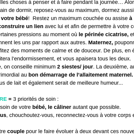
les choses à penser et à faire pendant la journée… Alor
train de dormir, reposez-vous au maximum, dormez auss
 votre bébé
!  
Restez un maximum couchée ou assise 
à
construire un lien
 avec lui et afin de permettre à votre 
certaines pressions au moment où 
le périnée cicatrise,
 e
nnent les uns par rapport aux autres. 
Maternez, 
pouponn
ofitez des moments de calme et de douceur. De plus, en é
litera l’endormissement, et vous apaisera tous les deux. 
, on conseille minimum 
2 siestes/ jour
. La deuxième, a
rimordial au 
bon démarrage de l’allaitement maternel.
us de lait et également serait de meilleure humeur...
TRE
 =
 3 priorités de soin :
 soin de votre
 bébé, le câliner
 autant que possible.
us
, chouchoutez-vous, reconnectez-vous à votre corps 
re 
couple
 pour le faire évoluer à deux devant ces nouv