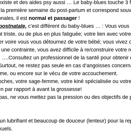
existe et des aides psy aussi … Le baby-blues touche 3
s la première semaine du post-partum et correspond souv
ales, il est 
normal et passager
 ! 
postnatale,
 c’est différent du baby-blues … : Vous vous 
 triste, ou de plus en plus fatiguée; votre lien avec votr
uer voire vous vous détournez de votre bébé; vous vivez
 contrainte, vous avez difficile à re/construire votre r
; ….Consultez un professionnel de la santé pour obtenir 
Surtout, ne restez pas seule en cas d’angoisses concern
me, ou encore sur le vécu de votre accouchement. 
roches, votre sage-femme, votre kiné spécialisée ou votr
n par rapport à avant la grossesse! 
pas, ne vous mettez pas la pression ou des objectifs de
un lubrifiant et beaucoup de douceur (lenteur) pour la re
xuels. 