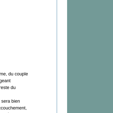
Douleurs
ion
 intime et sexualité
ême, du couple 
ngeant 
 reste du 
 sera bien 
’accouchement, 