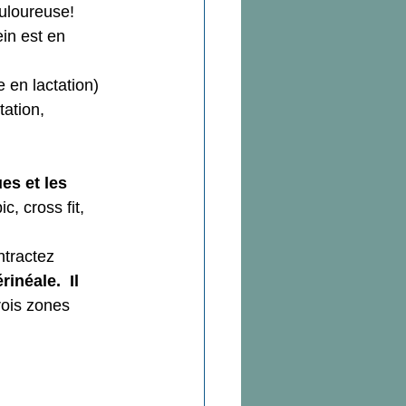
uloureuse!  
in est en 
 en lactation) 
tation, 
es et les 
c, cross fit, 
tractez 
érinéale.
Il 
rois zones 