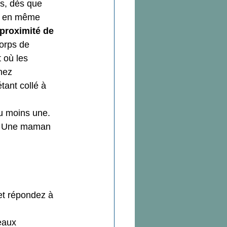
s, dès que 
i en même 
 proximité de 
corps de 
t où les 
ez  
tant collé à 
u moins une. 
 Une maman 
et répondez à 
eaux 