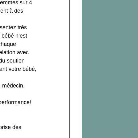
 femmes sur 4 
ent à des 
sentez très 
e bébé n’est 
 chaque 
elation avec 
du soutien 
ant votre bébé, 
e médecin. 
 performance!
prise des 