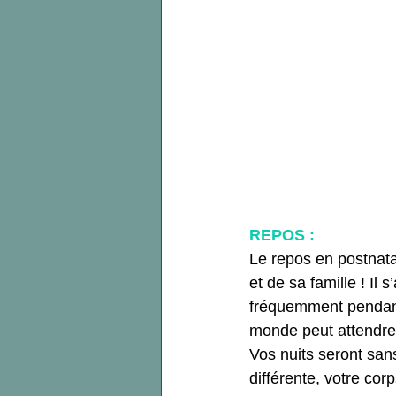
Pelvi- périnéologie
rééducat
Post partum
Conseils physio
Pleine Conscience
Kiné Prén
En attendant Bébé
Première
REPOS : 
Le repos en postnata
et de sa famille ! Il 
fréquemment pendant
monde peut attendre 
Vos nuits seront san
différente, votre cor