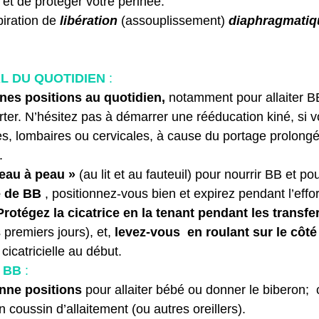
et de protéger votre périnée. 
iration de 
libération
 (assouplissement) 
diaphragmatiq
 DU QUOTIDIEN 
: 
nes positions au quotidien,
 notamment pour allaiter B
rter. N’hésitez pas à démarrer une rééducation kiné, si 
es, lombaires ou cervicales, à cause du portage prolong
.
eau à peau »
 (au lit et au fauteuil) pour nourrir BB et pou
e de BB
 , positionnez-vous bien et expirez pendant l’effor
Protégez la cicatrice en la tenant pendant les transfe
 premiers jours), et,
 levez-vous  en roulant sur le côté
 cicatricielle au début.
 BB
 :
nne positions 
pour allaiter bébé ou donner le biberon;  
 coussin d’allaitement (ou autres oreillers). 