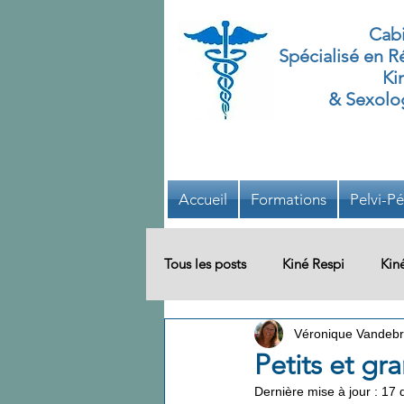
Cabi
Spécialisé
en Ré
Ki
& Sexolog
Accueil
Formations
Pelvi-Pé
Tous les posts
Kiné Respi
Kin
Véronique Vandebr
Bien-être
Système Défecatoi
Petits et gr
Dernière mise à jour :
17 