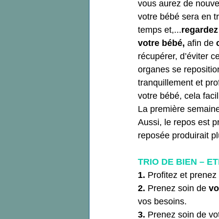
vous aurez de nouvel
votre bébé sera en 
temps et,...
regardez
votre bébé,
 afin de 
récupérer, d’éviter 
organes se repositio
tranquillement et pr
votre bébé, cela faci
La première semaine
Aussi, le repos est p
reposée produirait pl
TRIO DE BIEN – E
1. 
Profitez et prenez
2. 
Prenez soin de 
vo
vos besoins.
3. 
Prenez soin de vot