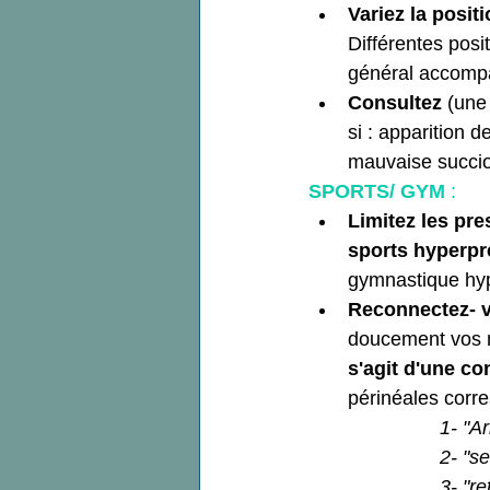
Variez la posit
Différentes posi
général accompa
Consultez
 (une
si : apparition d
mauvaise succi
SPORTS/ GYM
 :
Limitez les pre
sports hyperpre
gymnastique hype
Reconnectez- v
doucement vos 
s'agit d'une co
périnéales corr
1- "Ar
2- "se
3- "re