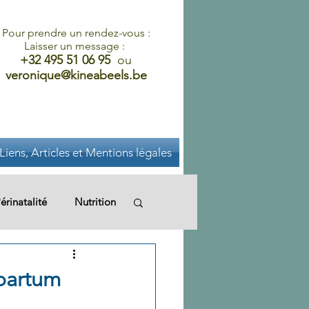
Pour prendre un rendez-vous :
Laisser un message :
+32 495 51 06 95
ou
veronique@kineabeels.be
Liens, Articles et Mentions légales
érinatalité
Nutrition
nomie
Périnéologie
tpartum