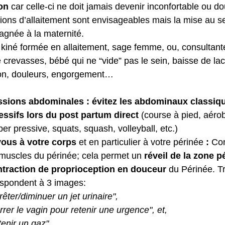
ion
 car celle-ci ne doit jamais devenir inconfortable ou do
tions d’allaitement sont envisageables mais la mise au se
gnée à la maternité. 
 kiné formée en allaitement, sage femme, ou, consultante
e crevasses, bébé qui ne “vide” pas le sein, baisse de lac
on, douleurs, engorgement… 
ssions abdominales : évitez les abdominaux classiqu
ssifs lors du post partum direct
 (course à pied, aérobi
r pressive, squats, squash, volleyball, etc.) 
ous à votre corps 
et en particulier à votre périnée
 : 
Con
muscles du périnée;
cela permet un
 réveil de la zone p
ntraction de proprioception en douceur 
du Périnée. T
espondent à 3 images:
rêter/diminuer un jet urinaire", 
rrer le vagin pour retenir une urgence", et,
tenir un gaz"