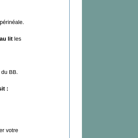
périnéale. 
au lit
 les 
s du BB.
it :
er votre  