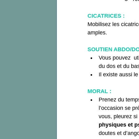
CICATRICES :
Mobilisez les cicatri
amples. 
SOUTIEN ABDO/DO
Vous pouvez  uti
du dos et du ba
Il existe aussi le
MORAL : 
Prenez du temps 
l’occasion se pr
vous, pleurez si
physiques et 
doutes et d’ang