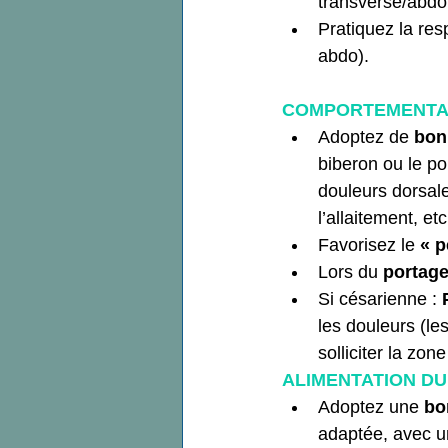
transverse/abdo 
Pratiquez la resp
abdo).
COMPORTEMENTAL
Adoptez de 
bon
biberon ou le po
douleurs dorsal
l’allaitement, etc
Favorisez le 
« p
Lors du 
portag
Si césarienne : 
les douleurs (les
solliciter la zone
ALIMENTATION DU
Adoptez une 
bo
adaptée, avec un