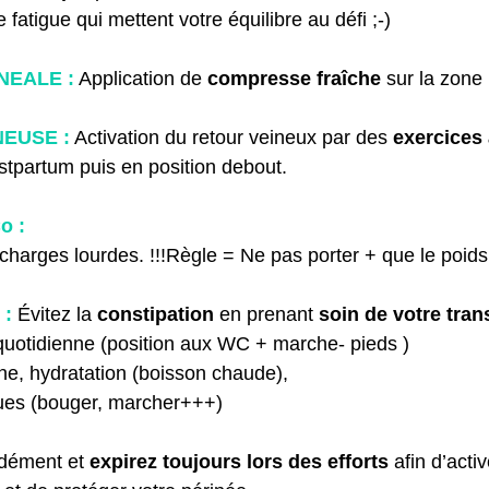
fatigue qui mettent votre équilibre au défi ;-)
NEALE :
Application de 
compresse fraîche 
sur la zone 
NEUSE :
Activation du retour veineux par des 
exercices 
stpartum puis en position debout.
o :
 charges lourdes. !!!Règle = Ne pas porter + que le poid
 :
Évitez la 
constipation
 en prenant
 soin de votre trans
quotidienne (position aux WC + marche- pieds )
ne, hydratation (boisson chaude), 
ques (bouger, marcher+++)
dément et 
expirez toujours lors des efforts
 afin d’activ