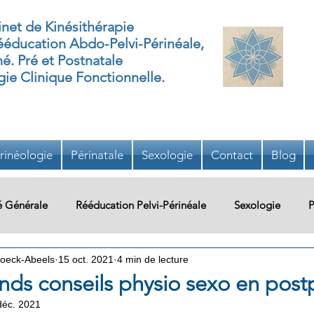
net de Kinésithérapie
éducation Abdo-Pelvi-Périnéale,
né. Pré et Postnatale
ie Clinique Fonctionnelle.
rinéologie
Périnatale
Sexologie
Contact
Blog
é Générale
Rééducation Pelvi-Périnéale
Sexologie
P
oeck-Abeels
15 oct. 2021
4 min de lecture
re
Système Urinaire
Oncologie
Pédiatrie
Ergo
ands conseils physio sexo en pos
déc. 2021