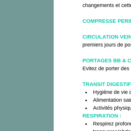
changements et cette 
COMPRESSE PERI
CIRCULATION VEI
premiers jours de po
PORTAGES BB & C
Evitez de porter des
TRANSIT DIGESTIF
Hygiène de vie 
Alimentation sai
Activités physi
RESPIRATION :
Respirez profon