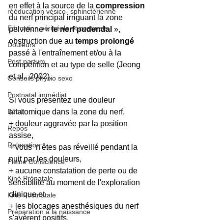
en effet à la source de la
 compression
rééducation vésico- sphinctérienne
du nerf principal irriguant la zone 
Education périnéale et posturale
pelvienne « 
le nerf pudendal 
», 
obstruction due au 
temps prolongé
Douleurs
passé à l'entraînement et/ou à la 
Post partum
compétition et au type de selle (Jeong 
et al., 2002).
Conseils physio sexo
Postnatal immédiat
Si vous présentez une douleur 
Bébé
anatomique dans la zone du nerf, 
+ douleur aggravée par la position 
Repos
assise, 
Relaxation
+ vous  n'êtes pas réveillé pendant la 
nuit par les douleurs, 
Pleine Conscience
+ aucune constatation de perte ou de 
Kiné Prénatale
sensibilité au moment de l'exploration 
clinique et 
Kiné Postnatale
+ les blocages anesthésiques du nerf 
Préparation à la naissance
s'avèrent positifs. 