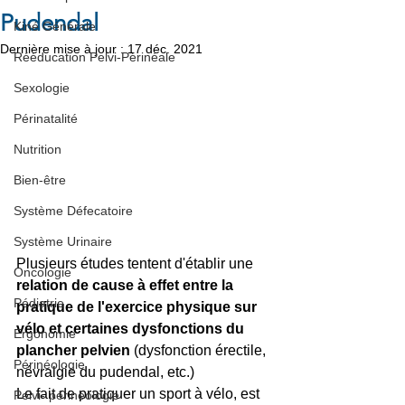
Pudendal
Kiné Générale
Dernière mise à jour :
17 déc. 2021
Rééducation Pelvi-Périnéale
Sexologie
Périnatalité
Nutrition
Bien-être
Système Défecatoire
Système Urinaire
Plusieurs études tentent d'établir une 
Oncologie
relation de cause à effet entre la 
Pédiatrie
pratique de l'exercice physique sur 
vélo et certaines dysfonctions du 
Ergonomie
plancher pelvien 
(dysfonction érectile, 
Périnéologie
névralgie du pudendal, etc.) 
Le fait de pratiquer un sport à vélo, est 
Pelvi- périnéologie