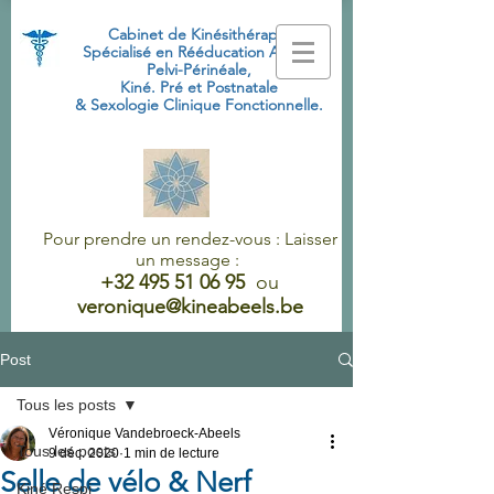
Cabinet de Kinésithérapie
Spécialisé
en Rééducation Abdo-
Pelvi-Périnéale,
Kiné. Pré et Postnatale
& Sexologie Clinique Fonctionnelle.
Pour prendre un rendez-vous : Laisser
un message :
+32 495 51 06 95
ou
veronique@kineabeels.be
Post
Tous les posts
Véronique Vandebroeck-Abeels
Tous les posts
9 déc. 2020
1 min de lecture
Selle de vélo & Nerf
Kiné Respi