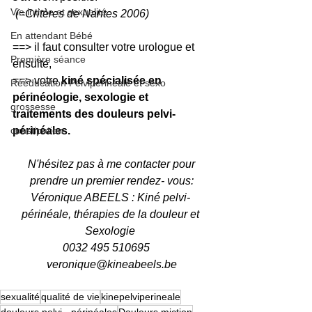
Vie intime et sexualité
(=Critères de Nantes 2006)
En attendant Bébé
==> il faut consulter votre urologue et 
Première séance
ensuite, 
==> votre 
kiné spécialisée en 
Rééducation Pelvipérinéale et sexo
périnéologie, sexologie et 
grossesse
traitements des douleurs pelvi- 
constipation
périnéales.
 N'hésitez pas à me contacter pour 
prendre un premier rendez- vous:
Véronique ABEELS : Kiné pelvi- 
périnéale, thérapies de la douleur et 
Sexologie 
0032 495 510695    
veronique@kineabeels.be
sexualité
qualité de vie
kinepelviperineale