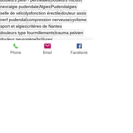
douleurs pelvi - périnéales
Douleurs miction
nevralgie pudendale
Algies
Pudendalgies
selle de vélo
dysfonction érectile
douleur assis
nerf pudendal
compression nerveuse
cyclisme
sport et algies
critères de Nantes
douleurs type fourmillements
trauma pelvien
douleur neurogène
brûlures
sensation douloureuse
Phone
Email
Facebook
Rééducation Pelvi-Périnéale
Kiné Générale
Sexologie
Voir tout
Posts récents