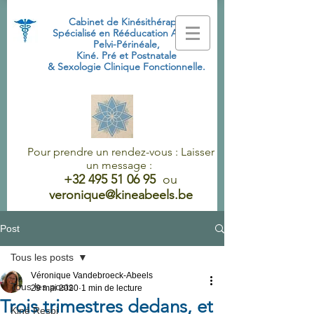
Cabinet de Kinésithérapie
Spécialisé
en Rééducation Abdo-
Pelvi-Périnéale,
Kiné. Pré et Postnatale
& Sexologie Clinique Fonctionnelle.
Pour prendre un rendez-vous : Laisser
un message :
+32 495 51 06 95
ou
veronique@kineabeels.be
Post
Tous les posts
Véronique Vandebroeck-Abeels
Tous les posts
29 mai 2020
1 min de lecture
Trois trimestres dedans, et
Kiné Respi