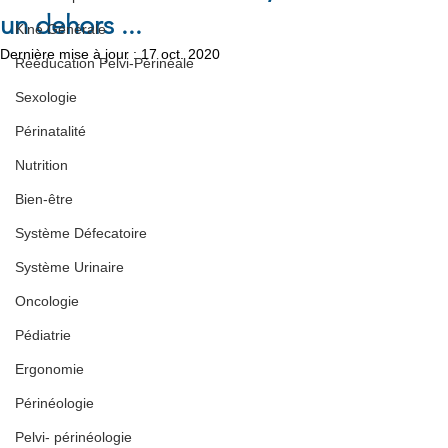
un dehors ...
Kiné Générale
Dernière mise à jour :
17 oct. 2020
Rééducation Pelvi-Périnéale
Sexologie
Périnatalité
Nutrition
Bien-être
Système Défecatoire
Système Urinaire
Oncologie
Pédiatrie
Ergonomie
Périnéologie
Pelvi- périnéologie