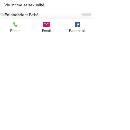
Vie intime et sexualité
En attendant Bébé
Première séance
Voir tout
Posts récents
Phone
Email
Facebook
Rééducation Pelvipérinéale et sexo
grossesse
constipation