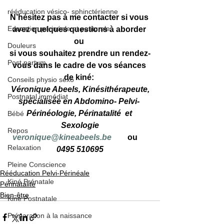
rééducation vésico- sphinctérienne
N’hésitez pas à me contacter si vous 
Education périnéale et posturale
avez quelques questions à aborder 
ou 
Douleurs
si vous souhaitez prendre un rendez-
Post partum
vous 
dans le cadre de vos séances 
de kiné: 
Conseils physio sexo
Véronique Abeels, Kinésithérapeute,
Postnatal immédiat
spécialisée en Abdomino- Pelvi- 
Périnéologie, Périnatalité  et 
Bébé
Sexologie
Repos
veronique@kineabeels.be
        ou     
Relaxation
0495 510695
Pleine Conscience
Rééducation Pelvi-Périnéale
Kiné Prénatale
Périnatalité
Bien-être
Kiné Postnatale
Préparation à la naissance