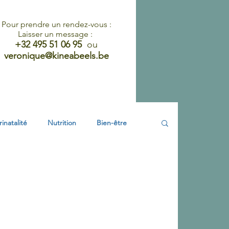
Pour prendre un rendez-vous :
Laisser un message :
+32 495 51 06 95
ou
veronique@kineabeels.be
Liens, Articles et Mentions légales
rinatalité
Nutrition
Bien-être
néologie
Pelvi- périnéologie
rtum
Conseils physio sexo