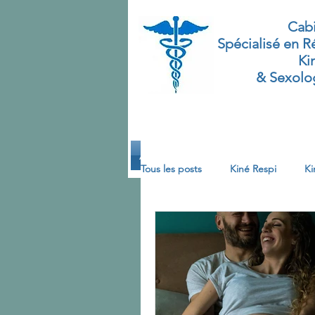
Cabi
Spécialisé
en Ré
Ki
& Sexolog
Accueil
Formations
Pelvi-Pé
Tous les posts
Kiné Respi
Ki
Système Défecatoire
Systè
rééducation vésico- sphinctérien