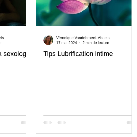
Repos
Relaxation
Pleine Conscience
Kiné Prénata
ie intime et sexualité
En attendant Bébé
Première séance
els
Véronique Vandebroeck-Abeels
e
17 mai 2024
2 min de lecture
a sexologie
Tips Lubrification intime