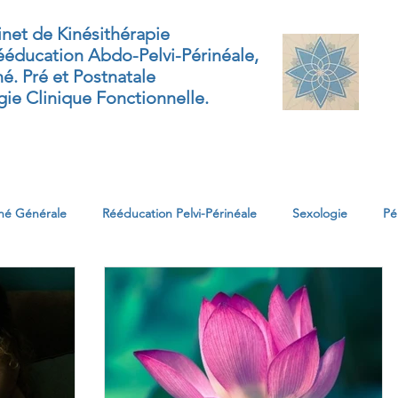
net de Kinésithérapie
éducation Abdo-Pelvi-Périnéale,
né. Pré et Postnatale
ie Clinique Fonctionnelle.
rinéologie
Périnatale
Sexologie
Contact
Blog
né Générale
Rééducation Pelvi-Périnéale
Sexologie
Pé
me Urinaire
Oncologie
Pédiatrie
Ergonomie
Péri
ne
Education périnéale et posturale
Douleurs
Post pa