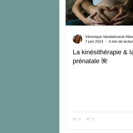
Postnatal immédiat
Bébé
Préparation à la naissance
V
Véronique Vandebroeck-Abe
7 juin 2024
3 min de lectur
La kinésithérapie & l
prénatale 🌺