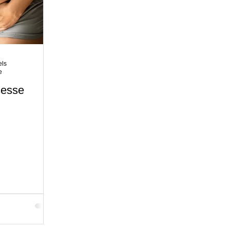
Repos
Relaxation
Pleine Conscience
Kiné Prénata
ie intime et sexualité
En attendant Bébé
Première séance
els
e
sesse