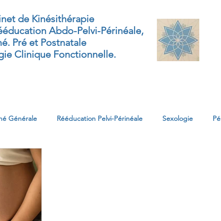
net de Kinésithérapie
éducation Abdo-Pelvi-Périnéale,
né. Pré et Postnatale
ie Clinique Fonctionnelle.
rinéologie
Périnatale
Sexologie
Contact
Blog
né Générale
Rééducation Pelvi-Périnéale
Sexologie
Pé
me Urinaire
Oncologie
Pédiatrie
Ergonomie
Péri
ne
Education périnéale et posturale
Douleurs
Post pa