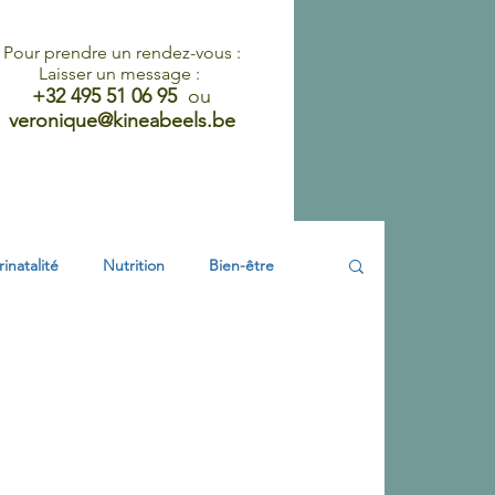
Pour prendre un rendez-vous :
Laisser un message :
+32 495 51 06 95
ou
veronique@kineabeels.be
Liens, Articles et Mentions légales
rinatalité
Nutrition
Bien-être
néologie
Pelvi- périnéologie
rtum
Conseils physio sexo