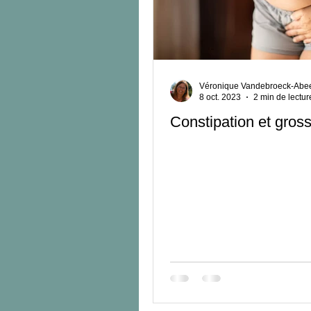
Postnatal immédiat
Bébé
Préparation à la naissance
V
Véronique Vandebroeck-Abe
8 oct. 2023
2 min de lectur
Constipation et gros