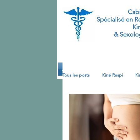
Cabi
Spécialisé
en Ré
Ki
& Sexolog
Accueil
Formations
Pelvi-Pé
Tous les posts
Kiné Respi
Ki
Système Défecatoire
Systè
rééducation vésico- sphinctérien