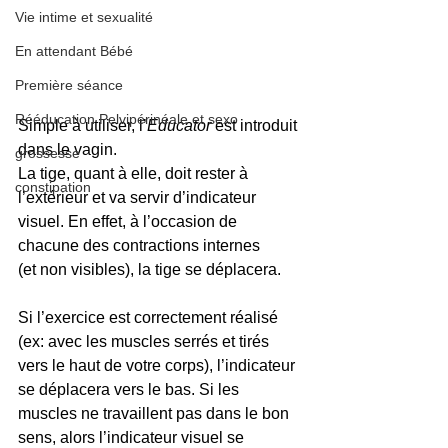
Vie intime et sexualité
En attendant Bébé
Première séance
Rééducation Pelvipérinéale et sexo
Simple à utiliser, l’
Educator
 est introduit 
dans le vagin.
grossesse
La tige, quant à elle, doit rester à 
constipation
l’extérieur et va servir d’indicateur 
visuel. En effet, à l’occasion de 
chacune des contractions internes
(et non visibles), la tige se déplacera.
Si l’exercice est correctement réalisé 
(ex: avec les muscles serrés et tirés 
vers le haut de votre corps), l’indicateur 
se déplacera vers le bas. Si les 
muscles ne travaillent pas dans le bon 
sens, alors l’indicateur visuel se 