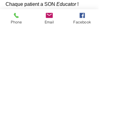
Chaque patient a SON 
Educator 
!
Ne pas utiliser l’
Educator 
chez les 
Phone
Email
Facebook
patientes enceinte!
J'adapterai la séance personnellement 
à chaque patient et en fonction de 
l'évolution au cours des séances 
successives. 
N’hésitez pas à me contacter si vous 
avez quelques questions à aborder 
ou 
si vous souhaitez prendre un rendez-
vous 
: 
Véronique Abeels, Kinésithérapeute,
spécialisée en Abdomino- Pelvi- 
Périnéologie, Périnatalité  et 
Sexologie