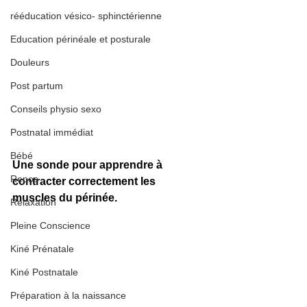
rééducation vésico- sphinctérienne
Education périnéale et posturale
Douleurs
Post partum
Conseils physio sexo
Postnatal immédiat
Bébé
Une sonde pour apprendre à 
Repos
contracter correctement les 
muscles du périnée.
Relaxation
Pleine Conscience
Kiné Prénatale
Kiné Postnatale
Préparation à la naissance