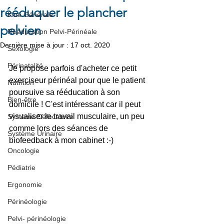
rééduquer le plancher
Kiné Générale
pelvien
Rééducation Pelvi-Périnéale
Dernière mise à jour :
17 oct. 2020
Sexologie
Périnatalité
Je propose parfois d'acheter ce petit 
exerciseur périnéal pour que le patient 
Nutrition
poursuive sa rééducation à son 
Bien-être
domicile ! C'est intéressant car il peut 
visualiser le travail musculaire, un peu 
Système Défecatoire
comme lors des séances de 
Système Urinaire
biofeedback à mon cabinet :-)
Oncologie
Pédiatrie
Ergonomie
Périnéologie
Pelvi- périnéologie