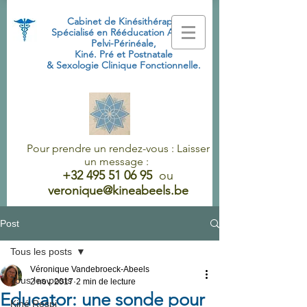
Cabinet de Kinésithérapie
Spécialisé
en Rééducation Abdo-
Pelvi-Périnéale,
Kiné. Pré et Postnatale
& Sexologie Clinique Fonctionnelle.
Pour prendre un rendez-vous : Laisser
un message :
+32 495 51 06 95
ou
veronique@kineabeels.be
Post
Tous les posts
Véronique Vandebroeck-Abeels
Tous les posts
2 nov. 2017
2 min de lecture
Educator: une sonde pour
Kiné Respi