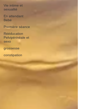
Vie intime et
sexualité
En attendant
Bébé
Première séance
Rééducation
Pelvipérinéale et
sexo
grossesse
constipation