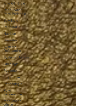
Kiné Générale
Rééducation
Pelvi-Périnéale
Sexologie
Périnatalité
Nutrition
Bien-être
Système
Défecatoire
Système Urinaire
Oncologie
Pédiatrie
Ergonomie
Périnéologie
Pelvi-
périnéologie
rééducation
vésico-