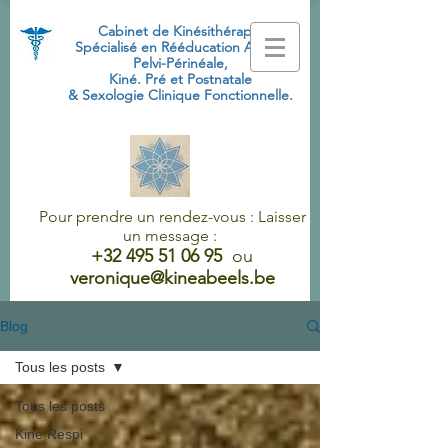
Cabinet de Kinésithérapie
Spécialisé
en Rééducation Abdo-
Pelvi-Périnéale,
Kiné. Pré et Postnatale
& Sexologie Clinique Fonctionnelle.
Pour prendre un rendez-vous : Laisser
un message :
+32 495 51 06 95
ou
veronique@kineabeels.be
Blog
Tous les posts
Tous les posts
Kiné Respi