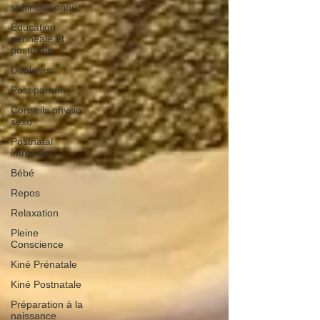
sphinctérienne
Education
périnéale et
posturale
Douleurs
Post partum
Conseils physio
sexo
Postnatal
immédiat
Bébé
Repos
Relaxation
Pleine
Conscience
Kiné Prénatale
Kiné Postnatale
Préparation à la
naissance