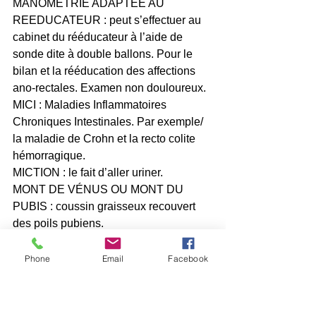
MANOMETRIE ADAPTEE AU 
REEDUCATEUR : peut s’effectuer au 
cabinet du rééducateur à l’aide de 
sonde dite à double ballons. Pour le 
bilan et la rééducation des affections 
ano-rectales. Examen non douloureux.
MICI : Maladies Inflammatoires 
Chroniques Intestinales. Par exemple/ 
la maladie de Crohn et la recto colite 
hémorragique.
MICTION : le fait d’aller uriner.
MONT DE VÉNUS OU MONT DU 
PUBIS : coussin graisseux recouvert 
des poils pubiens.
MYORRAPHIE POSTERIEURE (syn. : 
Post Anal Repair de Parks) : suture 
Phone
Email
Facebook
rétro anale des muscles releveurs de 
l’anus pour recréer un angle ano-rectal 
de valeur normale (traitement de 