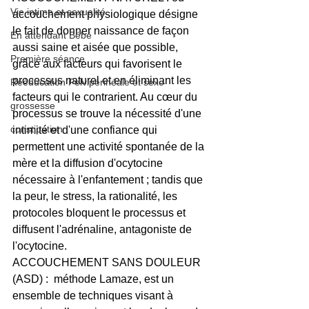
Vie intime et sexualité
accouchement physiologique désigne 
le fait de donner naissance de façon 
En attendant Bébé
aussi saine et aisée que possible, 
Première séance
grâce aux facteurs qui favorisent le 
processus naturel et en éliminant les 
Rééducation Pelvipérinéale et sexo
facteurs qui le contrarient. Au cœur du 
grossesse
processus se trouve la nécessité d'une 
constipation
intimité et d'une confiance qui 
permettent une activité spontanée de la 
mère et la diffusion d'ocytocine 
nécessaire à l'enfantement ; tandis que 
la peur, le stress, la rationalité, les 
protocoles bloquent le processus et 
diffusent l'adrénaline, antagoniste de 
l'ocytocine.
ACCOUCHEMENT SANS DOULEUR 
(ASD) :  méthode Lamaze, est un 
ensemble de techniques visant à 