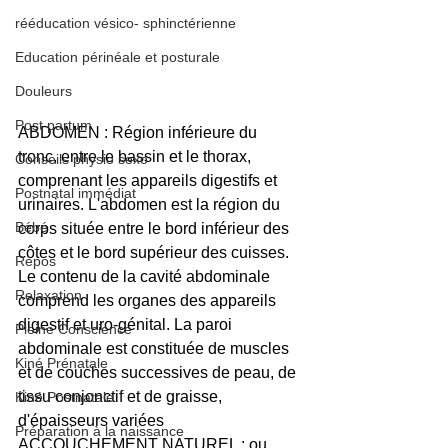
rééducation vésico- sphinctérienne
Education périnéale et posturale
Douleurs
Post partum
ABDOMEN : Région inférieure du 
tronc, entre le bassin et le thorax, 
Conseils physio sexo
comprenant les appareils digestifs et 
Postnatal immédiat
urinaires. L'abdomen est la région du 
Bébé
corps située entre le bord inférieur des 
côtes et le bord supérieur des cuisses. 
Repos
Le contenu de la cavité abdominale 
Relaxation
comprend les organes des appareils 
digestif et uro-génital. La paroi 
Pleine Conscience
abdominale est constituée de muscles 
Kiné Prénatale
et de couches successives de peau, de 
tissu conjonctif et de graisse, 
Kiné Postnatale
d'épaisseurs variées
Préparation à la naissance
ACCOUCHEMENT NATUREL : ou 