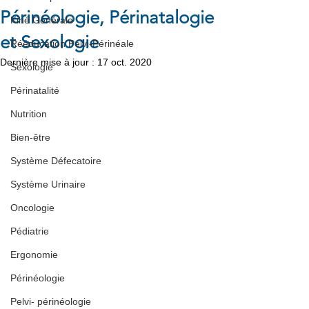
Périnéologie, Périnatalogie
Kiné Générale
et Sexologie
Rééducation Pelvi-Périnéale
Dernière mise à jour :
17 oct. 2020
Sexologie
Périnatalité
Nutrition
Bien-être
Système Défecatoire
Système Urinaire
Oncologie
Pédiatrie
Ergonomie
Périnéologie
Pelvi- périnéologie