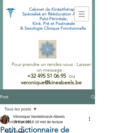
Cabinet de Kinésithérapie
Spécialisé
en Rééducation Abdo-
Pelvi-Périnéale,
Kiné. Pré et Postnatale
& Sexologie Clinique Fonctionnelle.
Pour prendre un rendez-vous : Laisser
un message :
+32 495 51 06 95
ou
veronique@kineabeels.be
Post
Tous les posts
Véronique Vandebroeck-Abeels
Tous les posts
19 févr. 2019
10 min de lecture
Petit dictionnaire de
Kiné Respi