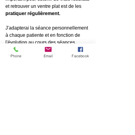
et retrouver un ventre plat est de les 
pratiquer régulièrement.  
J'adapterai la séance personnellement 
à chaque patiente et en fonction de 
l'évolution au cours des séances 
successives. 
Phone
Email
Facebook
N’hésitez pas à me contacter si vous 
avez quelques questions à aborder 
ou 
si vous souhaitez prendre un rendez-
vous 
: 
Véronique Abeels, Kinésithérapeute,
spécialisée en Abdomino- Pelvi- 
Périnéologie, Périnatalité  et 
Sexologie
veronique@kineabeels.be
   ou  0495 