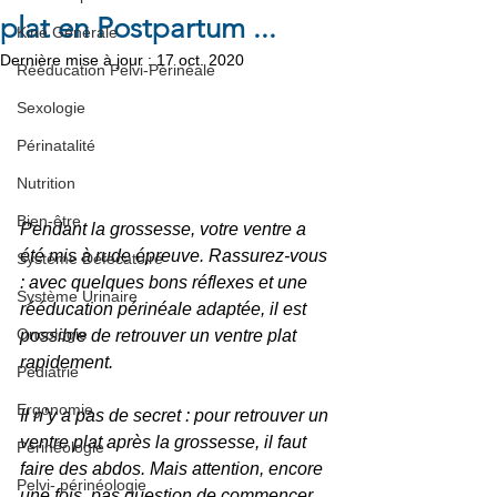
plat en Postpartum ...
Kiné Générale
Dernière mise à jour :
17 oct. 2020
Rééducation Pelvi-Périnéale
Sexologie
Périnatalité
Nutrition
Bien-être
Pendant la grossesse, votre ventre a 
été mis à rude épreuve. Rassurez-vous 
Système Défecatoire
: avec quelques bons réflexes et une 
Système Urinaire
rééducation périnéale adaptée, il est 
Oncologie
possible de retrouver un ventre plat 
rapidement.
Pédiatrie
Ergonomie
Il n’y a pas de secret : pour retrouver un 
ventre plat après la grossesse, il faut 
Périnéologie
faire des abdos. Mais attention, encore 
Pelvi- périnéologie
une fois, pas question de commencer 