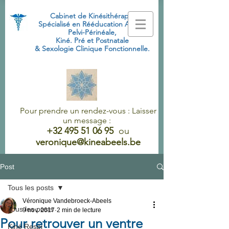
Cabinet de Kinésithérapie
Spécialisé
en Rééducation Abdo-
Pelvi-Périnéale,
Kiné. Pré et Postnatale
& Sexologie Clinique Fonctionnelle.
Pour prendre un rendez-vous : Laisser
un message :
+32 495 51 06 95
ou
veronique@kineabeels.be
Post
Tous les posts
Véronique Vandebroeck-Abeels
Tous les posts
9 nov. 2017
2 min de lecture
Pour retrouver un ventre
Kiné Respi