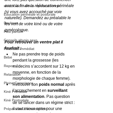
avant la fin de la rééducation périnéale 
rééducation vésico- sphinctérienne
(si vous avez accouché par voie 
Education périnéale et posturale
naturelle). Demandez au préalable le 
Douleurs
feu vert de votre kiné ou de votre 
gynécologue. 
Post partum
Conseils physio sexo
Pour retrouver un ventre plat il 
faudrait :
Postnatal immédiat
Ne pas prendre trop de poids 
Bébé
pendant la grossesse (les 
Repos
médecins s’accordent sur 12 kg en 
moyenne, en fonction de la 
Relaxation
morphologie de chaque femme).  
Pleine Conscience
Retrouver son 
poids normal 
après 
l’accouchement en
 surveillant 
Kiné Prénatale
son alimentation
. Pas question 
Kiné Postnatale
de se lancer dans un régime strict : 
il vaut mieux opter pour une 
Préparation à la naissance