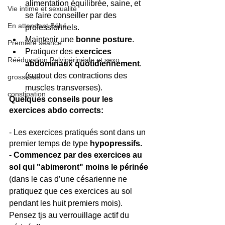
alimentation équilibrée, saine, et 
Vie intime et sexualité
se faire conseiller par des 
En attendant Bébé
professionnels.  
Maintenir une 
bonne posture
.  
Première séance
Pratiquer des 
exercices 
Rééducation Pelvipérinéale et sexo
abdominaux quotidiennement
. 
(surtout des contractions des 
grossesse
muscles transverses). 
constipation
Quelques conseils pour les 
exercices abdo corrects:
- Les exercices pratiqués sont dans un 
premier temps de type 
hypopressifs.
- Commencez par des exercices au 
sol qui "abimeront" moins le périnée
(dans le cas d’une césarienne ne 
pratiquez que ces exercices au sol 
pendant les huit premiers mois). 
Pensez tjs au verrouillage actif du 