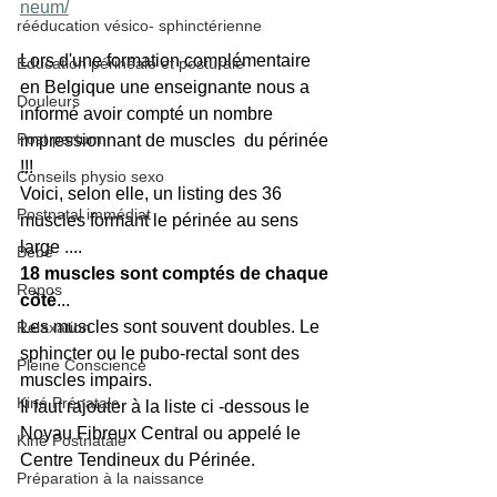
neum/
rééducation vésico- sphinctérienne
Lors d'une formation complémentaire 
Education périnéale et posturale
en Belgique une enseignante nous a 
Douleurs
informé avoir compté un nombre 
Post partum
impressionnant de muscles  du périnée 
!!!
Conseils physio sexo
Voici
, selon elle,
 un listing des 36 
Postnatal immédiat
muscles formant le périnée au sens 
large ....
Bébé
18 muscles sont comptés de chaque 
Repos
côté
...
Les muscles sont souvent doubles. Le 
Relaxation
sphincter ou le pubo-rectal sont des 
Pleine Conscience
muscles impairs.
Kiné Prénatale
Il faut rajouter à la liste ci -dessous le 
Noyau Fibreux Central ou appelé le 
Kiné Postnatale
Centre Tendineux du Périnée. 
Préparation à la naissance