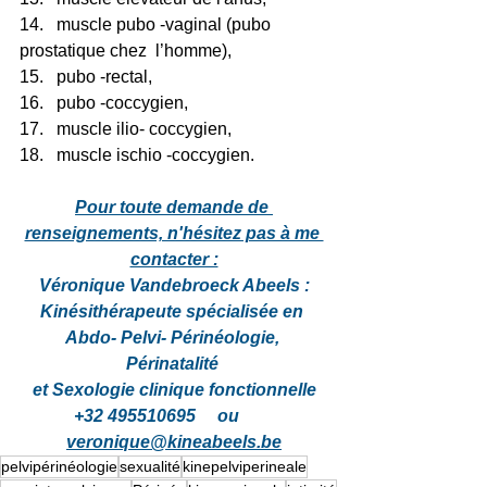
14.   muscle pubo -vaginal (pubo 
prostatique chez  l’homme),
15.   pubo -rectal,
16.   pubo -coccygien,
17.   muscle ilio- coccygien,
18.   muscle ischio -coccygien.
Pour toute demande de 
renseignements, n'hésitez pas à me 
contacter :
Véronique Vandebroeck Abeels :
Kinésithérapeute spécialisée en 
Abdo- Pelvi- Périnéologie, 
Périnatalité 
et Sexologie clinique fonctionnelle
+32 495510695     ou        
veronique@kineabeels.be
pelvipérinéologie
sexualité
kinepelviperineale