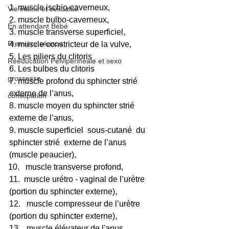
1. muscle ischio-caverneux,
Vie intime et sexualité
2. muscle bulbo-caverneux,
En attendant Bébé
3. muscle transverse superficiel,
Première séance
4. muscle constricteur de la vulve,
5. Les piliers du clitoris
Rééducation Pelvipérinéale et sexo
6. Les bulbes du clitoris
grossesse
7. muscle profond du sphincter strié 
externe de l’anus,
constipation
8. muscle moyen du sphincter strié 
externe de l’anus,
9. muscle superficiel  sous-cutané  du 
sphincter strié  externe de l’anus 
(muscle peaucier),
muscle transverse profond,
11.  muscle urétro - vaginal de l’urètre 
(portion du sphincter externe),
12.   muscle compresseur de l’urètre 
(portion du sphincter externe),
13.   muscle élévateur de l'anus,