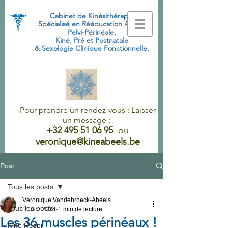
Cabinet de Kinésithérapie
Spécialisé
en Rééducation Abdo-
Pelvi-Périnéale,
Kiné. Pré et Postnatale
& Sexologie Clinique Fonctionnelle.
Pour prendre un rendez-vous : Laisser
un message :
+32 495 51 06 95
ou
veronique@kineabeels.be
Post
Tous les posts
Véronique Vandebroeck-Abeels
Tous les posts
11 oct. 2024
1 min de lecture
Les 36 muscles périnéaux !
Kiné Respi