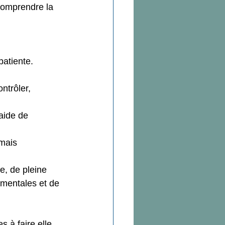
comprendre la 
patiente.
ntrôler, 
aide de 
mais 
e, de pleine 
 mentales et de 
s à faire elle 