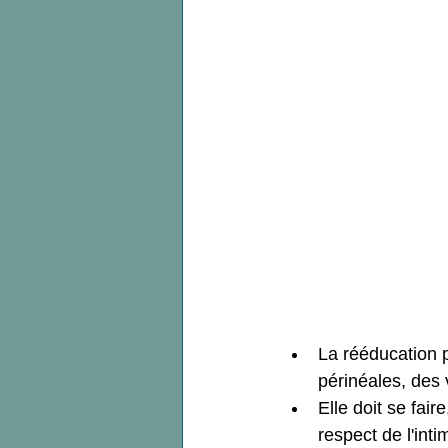
Pelvi- périnéologie
rééducat
Post partum
Conseils physio
Pleine Conscience
Kiné Prén
En attendant Bébé
Première
La rééducation p
périnéales, des
Elle doit se fai
respect de l'inti