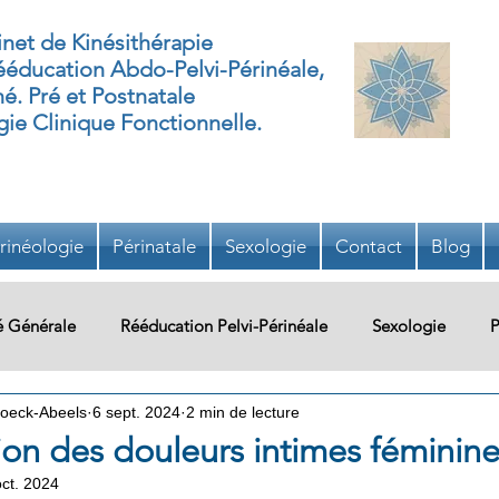
net de Kinésithérapie
éducation Abdo-Pelvi-Périnéale,
né. Pré et Postnatale
ie Clinique Fonctionnelle.
rinéologie
Périnatale
Sexologie
Contact
Blog
é Générale
Rééducation Pelvi-Périnéale
Sexologie
P
oeck-Abeels
6 sept. 2024
2 min de lecture
re
Système Urinaire
Oncologie
Pédiatrie
Ergo
ion des douleurs intimes féminin
oct. 2024