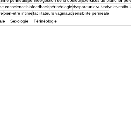
s
kine perineale
perinée
gestion de la douleur
exercices du plancher pel
ine conscience
biofeedback
périnéologie
dyspareunie
vulvodynie
vestibu
re
bien-être intime
facilitateurs vaginaux
sensibilité périnéale
ale
Sexologie
Périnéologie