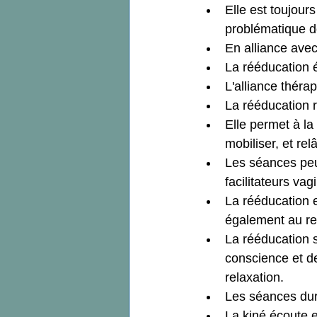
Elle est toujou
problématique d
En alliance avec 
La rééducation 
L'alliance thérap
La rééducation r
Elle permet à la
mobiliser, et re
Les séances peuv
facilitateurs vag
La rééducation e
également au re
La rééducation s
conscience et de
relaxation.
Les séances dur
La kiné écoute e