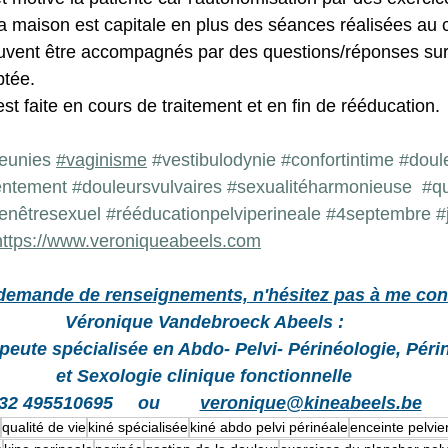
a maison est capitale en plus des séances réalisées au 
vent être accompagnés par des questions/réponses sur l
ptée.
st faite en cours de traitement et en fin de rééducation.
eunies
#vaginisme
#vestibulodynie
#confortintime
#doul
entement
#douleursvulvaires
#sexualitéharmonieuse
#qu
enêtresexuel
#rééducationpelviperineale
#4septembre
#
https://www.veroniqueabeels.com
demande de renseignements, n'hésitez pas à me cont
Véronique Vandebroeck Abeels :
peute spécialisée en Abdo- Pelvi- Périnéologie, Périn
et Sexologie clinique fonctionnelle
32 495510695     ou        
veronique@kineabeels.be
qualité de vie
kiné spécialisée
kiné abdo pelvi périnéale
enceinte pelvi