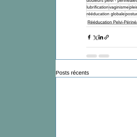
douleurs pelvi - périnéale
lubrification
vaginisme
ple
rééducation globale
postu
Rééducation Pelvi-Périné
Posts récents