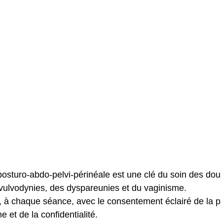
ion vésico- sphinctérienne
Education périnéale et posturale
 sexo
Postnatal immédiat
Bébé
Repos
Relaxat
atale
Kiné Postnatale
Préparation à la naissance
Vie
 séance
osturo-abdo-pelvi-périnéale est une clé du soin des dou
 vulvodynies, des dyspareunies et du vaginisme.
re, à chaque séance, avec le consentement éclairé de la p
me et de la confidentialité.