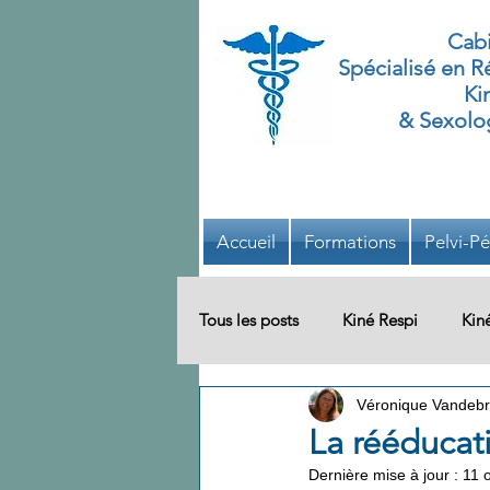
Cabi
Spécialisé
en Ré
Ki
& Sexolog
Accueil
Formations
Pelvi-Pé
Tous les posts
Kiné Respi
Kin
Véronique Vandebr
Bien-être
Système Défecatoi
La rééducat
Dernière mise à jour :
11 