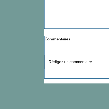
Commentaires
Rédigez un commentaire...
« Help, j’ai mal... » : La
douleur pelvi-périnéale