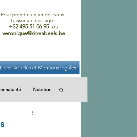
Pour prendre un rendez-vous :
Laisser un message :
+32 495 51 06 95
ou
veronique@kineabeels.be
Liens, Articles et Mentions légales
érinatalité
Nutrition
nomie
Périnéologie
es