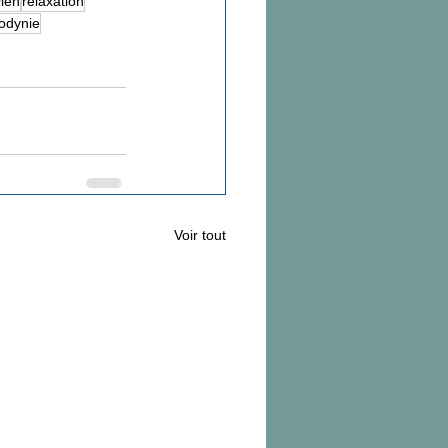
vien
relaxation
lodynie
Voir tout