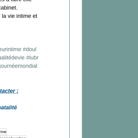
cabinet.
a vie intime et 
eurintime
#doul
alitédevie
#lubr
journéemondial
acter :
atalité 
enne