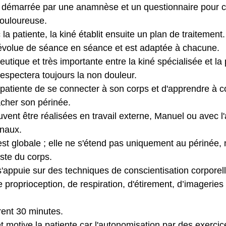
rs démarrée par une anamnèse et un questionnaire pour 
ouloureuse.
la patiente, la kiné établit ensuite un plan de traitement.
évolue de séance en séance et est adaptée à chacune.
eutique et très importante entre la kiné spécialisée et la 
espectera toujours la non douleur.
 patiente de se connecter à son corps et d'apprendre à co
lâcher son périnée.
ent être réalisées en travail externe, Manuel ou avec l'
inaux.
st globale ; elle ne s'étend pas uniquement au périnée, 
ste du corps.
'appuie sur des techniques de conscientisation corporell
 proprioception, de respiration, d'étirement, d’imageries
ent 30 minutes.
t motive la patiente car l'autonomisation par des exercice