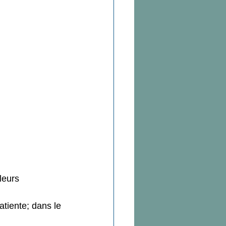
Douleurs
ion
 intime et sexualité
leurs 
atiente; dans le 